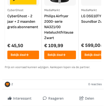
CyberGhost
MediaMarkt
MediaMarkt
CyberGhost - 2
Philips Airfryer
LG DSG10TY
jaar + 2 maanden
2000-serie
Soundbar Zwar
gratis abonnement
NA321/00
Heteluchtfriteuse
Zwart
€ 599,00
€ 45,50
€ 109,99
€ 7
Bekijk deal
Bekijk deal
Bekijk deal
Prijs en voorraad kunnen wijzigen. Aankopen lopen via de partner.
2
0 reacties
Interessant
Reageren
Delen