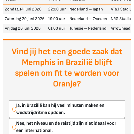
Zondag 14 juni 2026
22:00 uur
Nederland – Japan
AT&T Stadium
Zaterdag 20 juni 2026
19:00 uur
Nederland – Zweden
NRG Stadium
Vrijdag 26 juni 2026
01:00 uur
Tunesië – Nederland
Arrowhead S
Vind jij het een goede zaak dat
Memphis in Brazilië blijft
spelen om fit te worden voor
Oranje?
Ja, in Brazilië kan hij veel minuten maken en
wedstrijdritme opdoen.
Nee, het niveau en de reistijd zijn niet ideaal voor
een international.