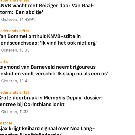
ederlands elftal
KNVB wacht met Reiziger door Van Gaal-
torm: 'Een abc'tje'
Gisteren, 14:43
1
ederlands elftal
Van Bommel onthult KNVB-stilte in
ondscoachsoap: 'Ik vind het ook niet erg'
Gisteren, 13:33
arts
Raymond van Barneveld neemt rigoureus
esluit en voelt verschil: 'Ik slaap nu als een os'
Gisteren, 12:41
ederlands elftal
Grote doorbraak in Memphis Depay-dossier:
entree bij Corinthians lonkt
Gisteren, 11:38
oetbal
jax krijgt keihard signaal over Noa Lang-