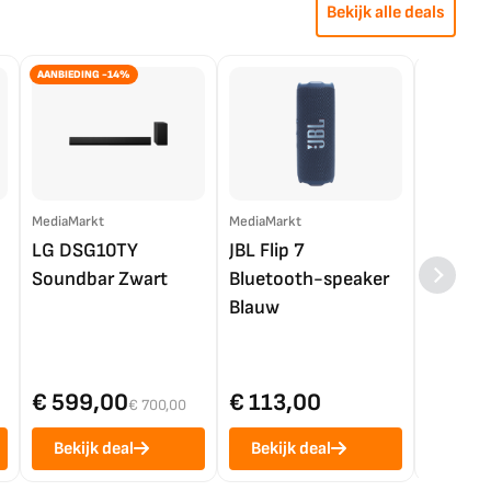
Bekijk alle deals
AANBIEDING -14%
MediaMarkt
MediaMarkt
EP.nl
LG DSG10TY
JBL Flip 7
LG OL
Soundbar Zwart
Bluetooth-speaker
4K TV (
Blauw
€ 599,00
€ 113,00
€ 1.0
€ 700,00
Bekijk deal
Bekijk deal
Bekij