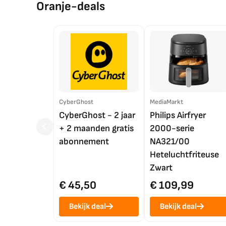
Oranje-deals
CyberGhost
MediaMarkt
CyberGhost - 2 jaar
Philips Airfryer
+ 2 maanden gratis
2000-serie
abonnement
NA321/00
Heteluchtfriteuse
Zwart
€ 45,50
€ 109,99
Bekijk deal
Bekijk deal