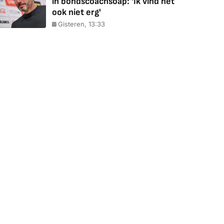
in bondscoachsoap: 'Ik vind het
ook niet erg'
Gisteren, 13:33