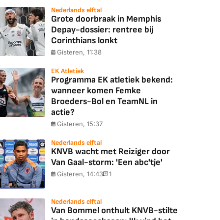
Nederlands elftal
Grote doorbraak in Memphis
Depay-dossier: rentree bij
Corinthians lonkt
Gisteren, 11:38
EK Atletiek
Programma EK atletiek bekend:
wanneer komen Femke
Broeders-Bol en TeamNL in
actie?
Gisteren, 15:37
Nederlands elftal
KNVB wacht met Reiziger door
Van Gaal-storm: 'Een abc'tje'
Gisteren, 14:43
1
Nederlands elftal
Van Bommel onthult KNVB-stilte