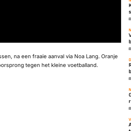
N
s
N
b
sen, na een fraaie aanval via Noa Lang. Oranje
D
orsprong tegen het kleine voetballand.
b
N
r
V
A