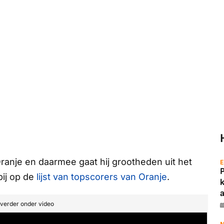
anje en daarmee gaat hij grootheden uit het
E
bij op de
lijst van topscorers van Oranje
.
a
t verder onder video