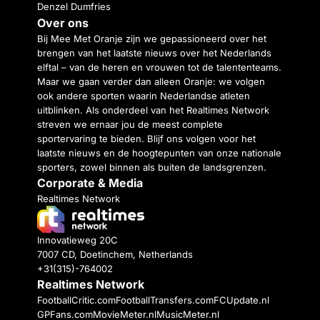
Denzel Dumfries
Over ons
Bij Mee Met Oranje zijn we gepassioneerd over het
brengen van het laatste nieuws over het Nederlands
elftal – van de heren en vrouwen tot de talententeams.
Maar we gaan verder dan alleen Oranje: we volgen
ook andere sporten waarin Nederlandse atleten
uitblinken. Als onderdeel van het Realtimes Network
streven we ernaar jou de meest complete
sportervaring te bieden. Blijf ons volgen voor het
laatste nieuws en de hoogtepunten van onze nationale
sporters, zowel binnen als buiten de landsgrenzen.
Corporate & Media
Realtimes Network
Innovatieweg 20C
7007 CD, Doetinchem, Netherlands
+31(315)-764002
Realtimes Network
FootballCritic.com
FootballTransfers.com
FCUpdate.nl
GPFans.com
MovieMeter.nl
MusicMeter.nl