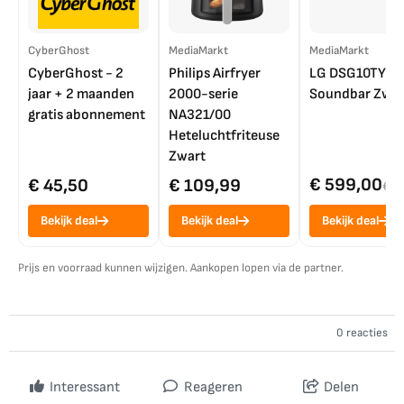
CyberGhost
MediaMarkt
MediaMarkt
CyberGhost - 2
Philips Airfryer
LG DSG10TY
jaar + 2 maanden
2000-serie
Soundbar Zwar
gratis abonnement
NA321/00
Heteluchtfriteuse
Zwart
€ 599,00
€ 45,50
€ 109,99
€ 7
Bekijk deal
Bekijk deal
Bekijk deal
Prijs en voorraad kunnen wijzigen. Aankopen lopen via de partner.
0 reacties
Interessant
Reageren
Delen