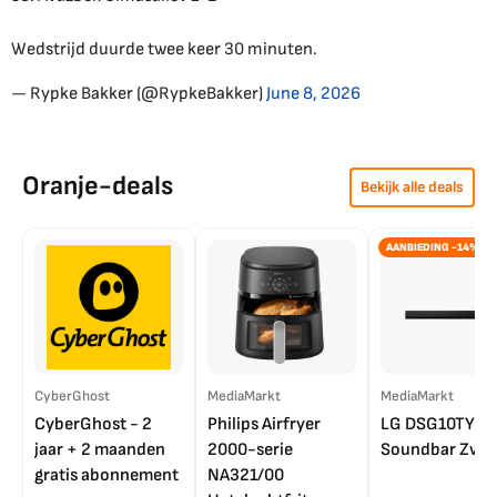
Wedstrijd duurde twee keer 30 minuten.
— Rypke Bakker (@RypkeBakker)
June 8, 2026
Oranje-deals
Bekijk alle deals
AANBIEDING -14%
CyberGhost
MediaMarkt
MediaMarkt
CyberGhost - 2
Philips Airfryer
LG DSG10TY
jaar + 2 maanden
2000-serie
Soundbar Zwar
gratis abonnement
NA321/00