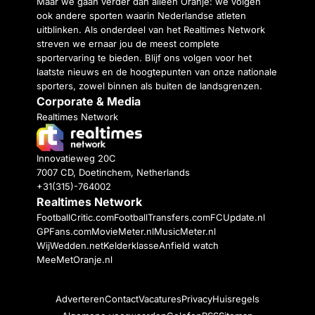
Maar we gaan verder dan alleen Oranje: we volgen
ook andere sporten waarin Nederlandse atleten
uitblinken. Als onderdeel van het Realtimes Network
streven we ernaar jou de meest complete
sportervaring te bieden. Blijf ons volgen voor het
laatste nieuws en de hoogtepunten van onze nationale
sporters, zowel binnen als buiten de landsgrenzen.
Corporate & Media
Realtimes Network
Innovatieweg 20C
7007 CD, Doetinchem, Netherlands
+31(315)-764002
Realtimes Network
FootballCritic.com
FootballTransfers.com
FCUpdate.nl
GPFans.com
MovieMeter.nl
MusicMeter.nl
WijWedden.net
Kelderklasse
Anfield watch
MeeMetOranje.nl
Adverteren
Contact
Vacatures
Privacy
Huisregels