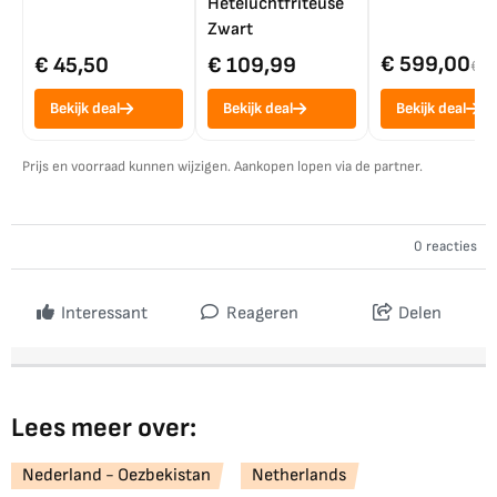
Heteluchtfriteuse
Zwart
€ 599,00
€ 45,50
€ 109,99
€ 7
Bekijk deal
Bekijk deal
Bekijk deal
Prijs en voorraad kunnen wijzigen. Aankopen lopen via de partner.
0 reacties
Interessant
Reageren
Delen
Lees meer over:
Nederland - Oezbekistan
Netherlands