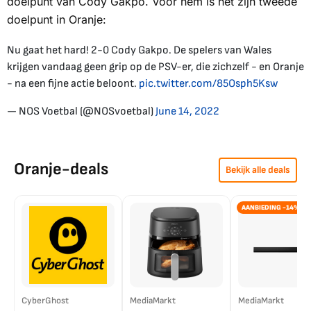
doelpunt van Cody Gakpo. Voor hem is het zijn tweede
doelpunt in Oranje:
Nu gaat het hard! 2-0 Cody Gakpo. De spelers van Wales
krijgen vandaag geen grip op de PSV-er, die zichzelf - en Oranje
- na een fijne actie beloont.
pic.twitter.com/85Osph5Ksw
— NOS Voetbal (@NOSvoetbal)
June 14, 2022
Oranje-deals
Bekijk alle deals
AANBIEDING -14%
CyberGhost
MediaMarkt
MediaMarkt