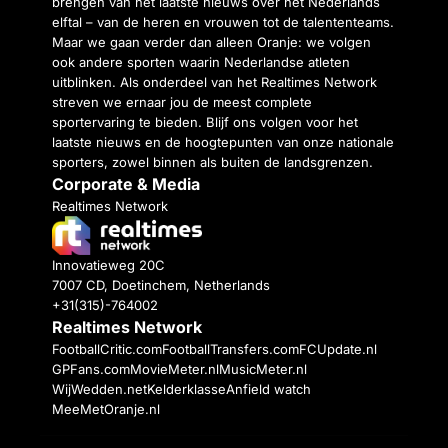
brengen van het laatste nieuws over het Nederlands
elftal – van de heren en vrouwen tot de talententeams.
Maar we gaan verder dan alleen Oranje: we volgen
ook andere sporten waarin Nederlandse atleten
uitblinken. Als onderdeel van het Realtimes Network
streven we ernaar jou de meest complete
sportervaring te bieden. Blijf ons volgen voor het
laatste nieuws en de hoogtepunten van onze nationale
sporters, zowel binnen als buiten de landsgrenzen.
Corporate & Media
Realtimes Network
Innovatieweg 20C
7007 CD, Doetinchem, Netherlands
+31(315)-764002
Realtimes Network
FootballCritic.com
FootballTransfers.com
FCUpdate.nl
GPFans.com
MovieMeter.nl
MusicMeter.nl
WijWedden.net
Kelderklasse
Anfield watch
MeeMetOranje.nl