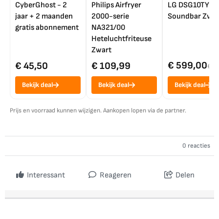
CyberGhost - 2
Philips Airfryer
LG DSG10TY
jaar + 2 maanden
2000-serie
Soundbar Zwar
gratis abonnement
NA321/00
Heteluchtfriteuse
Zwart
€ 599,00
€ 45,50
€ 109,99
€ 7
Bekijk deal
Bekijk deal
Bekijk deal
Prijs en voorraad kunnen wijzigen. Aankopen lopen via de partner.
0 reacties
Interessant
Reageren
Delen