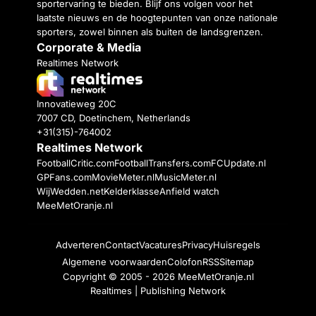
sportervaring te bieden. Blijf ons volgen voor het
laatste nieuws en de hoogtepunten van onze nationale
sporters, zowel binnen als buiten de landsgrenzen.
Corporate & Media
Realtimes Network
Innovatieweg 20C
7007 CD, Doetinchem, Netherlands
+31(315)-764002
Realtimes Network
FootballCritic.com
FootballTransfers.com
FCUpdate.nl
GPFans.com
MovieMeter.nl
MusicMeter.nl
WijWedden.net
Kelderklasse
Anfield watch
MeeMetOranje.nl
Adverteren
Contact
Vacatures
Privacy
Huisregels
Algemene voorwaarden
Colofon
RSS
Sitemap
Copyright © 2005 - 2026
MeeMetOranje.nl
Realtimes | Publishing Network