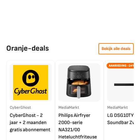
Oranje-deals
Bekijk alle deals
AANBIEDING -14%
CyberGhost
MediaMarkt
MediaMarkt
CyberGhost - 2
Philips Airfryer
LG DSG10TY
jaar + 2 maanden
2000-serie
Soundbar Zwar
gratis abonnement
NA321/00
Heteluchtfriteuse