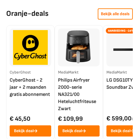
Oranje-deals
Bekijk alle deals
AANBIEDING -14%
CyberGhost
MediaMarkt
MediaMarkt
CyberGhost - 2
Philips Airfryer
LG DSG10TY
jaar + 2 maanden
2000-serie
Soundbar Zwar
gratis abonnement
NA321/00
Heteluchtfriteuse
Zwart
€ 599,00
€ 45,50
€ 109,99
€ 7
Bekijk deal
Bekijk deal
Bekijk deal