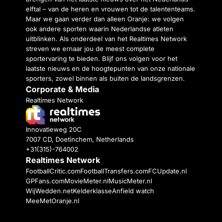
elftal – van de heren en vrouwen tot de talententeams.
Maar we gaan verder dan alleen Oranje: we volgen
ook andere sporten waarin Nederlandse atleten
uitblinken. Als onderdeel van het Realtimes Network
streven we ernaar jou de meest complete
sportervaring te bieden. Blijf ons volgen voor het
laatste nieuws en de hoogtepunten van onze nationale
sporters, zowel binnen als buiten de landsgrenzen.
Corporate & Media
Realtimes Network
Innovatieweg 20C
7007 CD, Doetinchem, Netherlands
+31(315)-764002
Realtimes Network
FootballCritic.com
FootballTransfers.com
FCUpdate.nl
GPFans.com
MovieMeter.nl
MusicMeter.nl
WijWedden.net
Kelderklasse
Anfield watch
MeeMetOranje.nl