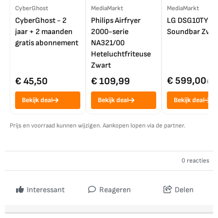
CyberGhost
MediaMarkt
MediaMarkt
CyberGhost - 2
Philips Airfryer
LG DSG10TY
jaar + 2 maanden
2000-serie
Soundbar Zwar
gratis abonnement
NA321/00
Heteluchtfriteuse
Zwart
€ 599,00
€ 45,50
€ 109,99
€ 7
Bekijk deal
Bekijk deal
Bekijk deal
Prijs en voorraad kunnen wijzigen. Aankopen lopen via de partner.
0 reacties
Interessant
Reageren
Delen