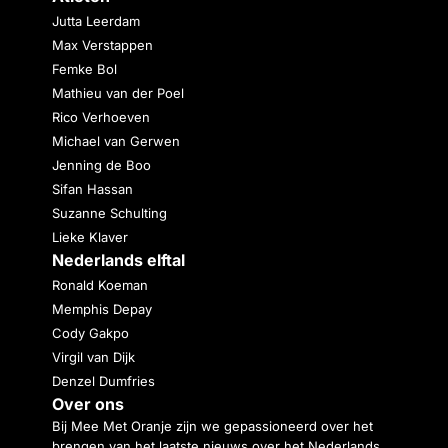
Jutta Leerdam
Max Verstappen
Femke Bol
Mathieu van der Poel
Rico Verhoeven
Michael van Gerwen
Jenning de Boo
Sifan Hassan
Suzanne Schulting
Lieke Klaver
Nederlands elftal
Ronald Koeman
Memphis Depay
Cody Gakpo
Virgil van Dijk
Denzel Dumfries
Over ons
Bij Mee Met Oranje zijn we gepassioneerd over het
brengen van het laatste nieuws over het Nederlands