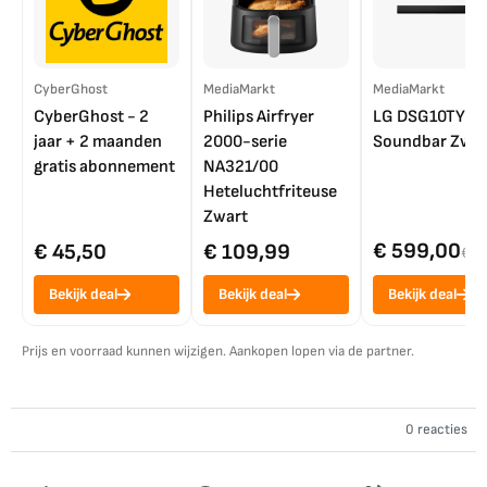
CyberGhost
MediaMarkt
MediaMarkt
CyberGhost - 2
Philips Airfryer
LG DSG10TY
jaar + 2 maanden
2000-serie
Soundbar Zwar
gratis abonnement
NA321/00
Heteluchtfriteuse
Zwart
€ 599,00
€ 45,50
€ 109,99
€ 7
Bekijk deal
Bekijk deal
Bekijk deal
Prijs en voorraad kunnen wijzigen. Aankopen lopen via de partner.
0 reacties