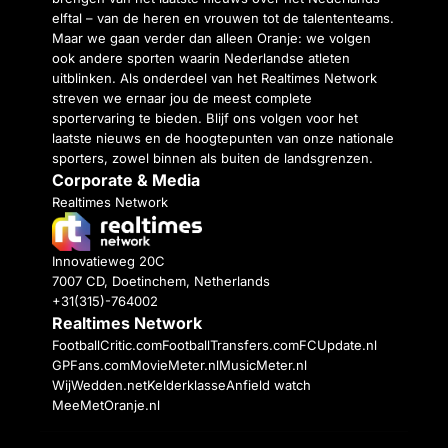
elftal – van de heren en vrouwen tot de talententeams.
Maar we gaan verder dan alleen Oranje: we volgen
ook andere sporten waarin Nederlandse atleten
uitblinken. Als onderdeel van het Realtimes Network
streven we ernaar jou de meest complete
sportervaring te bieden. Blijf ons volgen voor het
laatste nieuws en de hoogtepunten van onze nationale
sporters, zowel binnen als buiten de landsgrenzen.
Corporate & Media
Realtimes Network
Innovatieweg 20C
7007 CD, Doetinchem, Netherlands
+31(315)-764002
Realtimes Network
FootballCritic.com
FootballTransfers.com
FCUpdate.nl
GPFans.com
MovieMeter.nl
MusicMeter.nl
WijWedden.net
Kelderklasse
Anfield watch
MeeMetOranje.nl