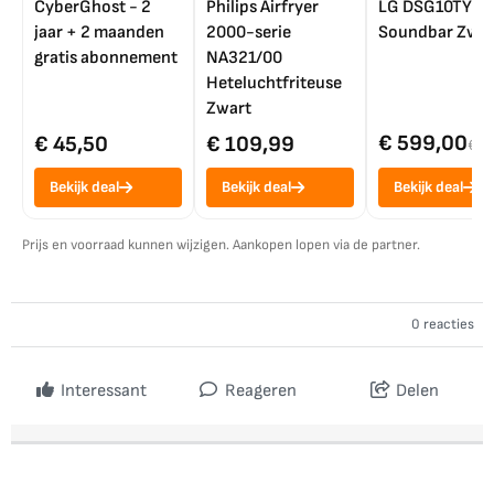
CyberGhost - 2
Philips Airfryer
LG DSG10TY
jaar + 2 maanden
2000-serie
Soundbar Zwar
gratis abonnement
NA321/00
Heteluchtfriteuse
Zwart
€ 599,00
€ 45,50
€ 109,99
€ 7
Bekijk deal
Bekijk deal
Bekijk deal
Prijs en voorraad kunnen wijzigen. Aankopen lopen via de partner.
0 reacties
Interessant
Reageren
Delen