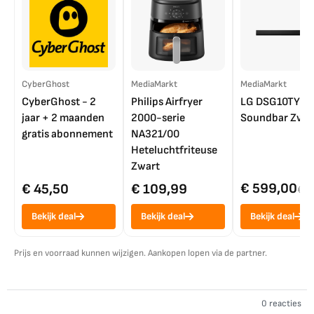
CyberGhost
MediaMarkt
MediaMarkt
CyberGhost - 2
Philips Airfryer
LG DSG10TY
jaar + 2 maanden
2000-serie
Soundbar Zwar
gratis abonnement
NA321/00
Heteluchtfriteuse
Zwart
€ 599,00
€ 45,50
€ 109,99
€ 7
Bekijk deal
Bekijk deal
Bekijk deal
Prijs en voorraad kunnen wijzigen. Aankopen lopen via de partner.
0 reacties