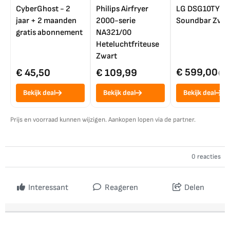
CyberGhost - 2
Philips Airfryer
LG DSG10TY
jaar + 2 maanden
2000-serie
Soundbar Zwar
gratis abonnement
NA321/00
Heteluchtfriteuse
Zwart
€ 599,00
€ 45,50
€ 109,99
€ 7
Bekijk deal
Bekijk deal
Bekijk deal
Prijs en voorraad kunnen wijzigen. Aankopen lopen via de partner.
0 reacties
Interessant
Reageren
Delen