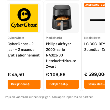
AANBIEDING -14%
CyberGhost
MediaMarkt
MediaMarkt
CyberGhost - 2
Philips Airfryer
LG DSG10TY
jaar + 2 maanden
2000-serie
Soundbar Zwar
gratis abonnement
NA321/00
Heteluchtfriteuse
Zwart
€ 599,00
€ 45,50
€ 109,99
€ 7
Bekijk deal
Bekijk deal
Bekijk deal
Prijs en voorraad kunnen wijzigen. Aankopen lopen via de partner.