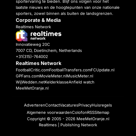
sportervaring te bieden. Blijf ons volgen voor het
laatste nieuws en de hoogtepunten van onze nationale
sporters, zowel binnen als buiten de landsgrenzen.
Corporate & Media
Realtimes Network
Innovatieweg 20C
7007 CD, Doetinchem, Netherlands
+31(315)-764002
Realtimes Network
FootballCritic.com
FootballTransfers.com
FCUpdate.nl
GPFans.com
MovieMeter.nl
MusicMeter.nl
WijWedden.net
Kelderklasse
Anfield watch
MeeMetOranje.nl
Adverteren
Contact
Vacatures
Privacy
Huisregels
Algemene voorwaarden
Colofon
RSS
Sitemap
Copyright © 2005 - 2026
MeeMetOranje.nl
Realtimes | Publishing Network