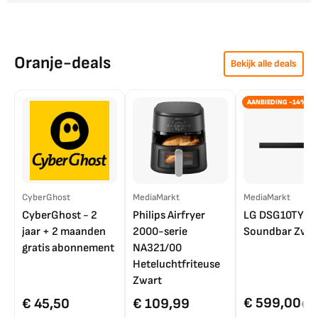
Oranje-deals
Bekijk alle deals
AANBIEDING -14%
CyberGhost
MediaMarkt
MediaMarkt
CyberGhost - 2
Philips Airfryer
LG DSG10TY
jaar + 2 maanden
2000-serie
Soundbar Zwar
gratis abonnement
NA321/00
Heteluchtfriteuse
Zwart
€ 599,00
€ 45,50
€ 109,99
€ 7