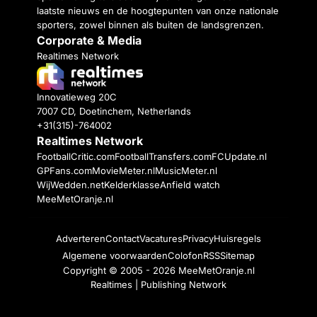
laatste nieuws en de hoogtepunten van onze nationale
sporters, zowel binnen als buiten de landsgrenzen.
Corporate & Media
Realtimes Network
Innovatieweg 20C
7007 CD, Doetinchem, Netherlands
+31(315)-764002
Realtimes Network
FootballCritic.com
FootballTransfers.com
FCUpdate.nl
GPFans.com
MovieMeter.nl
MusicMeter.nl
WijWedden.net
Kelderklasse
Anfield watch
MeeMetOranje.nl
Adverteren
Contact
Vacatures
Privacy
Huisregels
Algemene voorwaarden
Colofon
RSS
Sitemap
Copyright © 2005 - 2026
MeeMetOranje.nl
Realtimes | Publishing Network