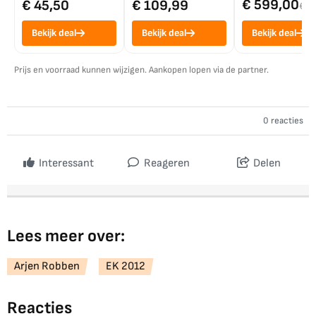
€ 599,00
€ 45,50
€ 109,99
€ 7
Bekijk deal
Bekijk deal
Bekijk deal
Prijs en voorraad kunnen wijzigen. Aankopen lopen via de partner.
0 reacties
Interessant
Reageren
Delen
Lees meer over:
Arjen Robben
EK 2012
Reacties