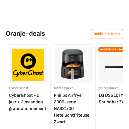
Oranje-deals
Bekijk alle deals
AANBIEDING -14%
CyberGhost
MediaMarkt
MediaMarkt
CyberGhost - 2
Philips Airfryer
LG DSG10TY
jaar + 2 maanden
2000-serie
Soundbar Zwar
gratis abonnement
NA321/00
Heteluchtfriteuse
Zwart