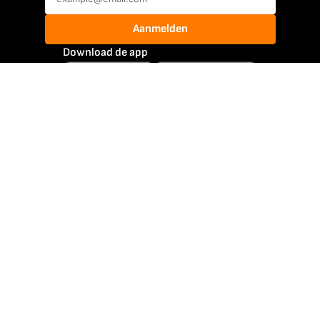
Aanmelden
Download de app
Mee Met Oranje
@meemetoranje
@meemetoranje
Atleten
Jutta Leerdam
Max Verstappen
Femke Bol
Mathieu van der Poel
Rico Verhoeven
Michael van Gerwen
Jenning de Boo
Sifan Hassan
Suzanne Schulting
Lieke Klaver
Nederlands elftal