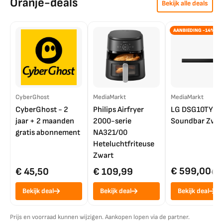
Oranje-deals
Bekijk alle deals
AANBIEDING -14%
CyberGhost
MediaMarkt
MediaMarkt
CyberGhost - 2
Philips Airfryer
LG DSG10TY
jaar + 2 maanden
2000-serie
Soundbar Zwar
gratis abonnement
NA321/00
Heteluchtfriteuse
Zwart
€ 599,00
€ 45,50
€ 109,99
€ 7
Bekijk deal
Bekijk deal
Bekijk deal
Prijs en voorraad kunnen wijzigen. Aankopen lopen via de partner.