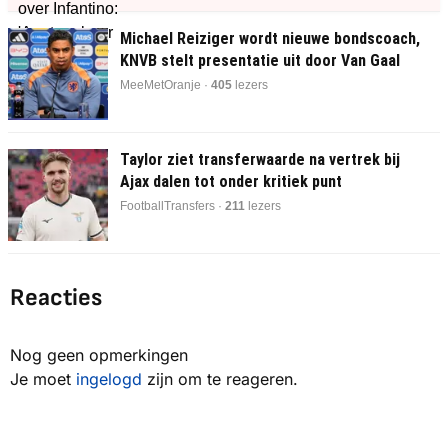
Michael Reiziger wordt nieuwe bondscoach,
KNVB stelt presentatie uit door Van Gaal
MeeMetOranje ·
405
lezers
Taylor ziet transferwaarde na vertrek bij
Ajax dalen tot onder kritiek punt
FootballTransfers ·
213
lezers
Reacties
Nog geen opmerkingen
Je moet
ingelogd
zijn om te reageren.