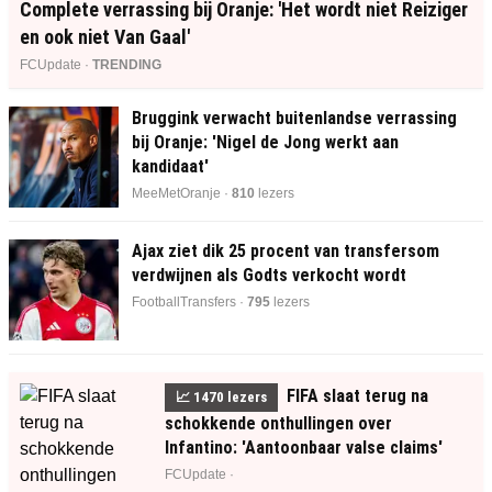
Complete verrassing bij Oranje: 'Het wordt niet Reiziger
en ook niet Van Gaal'
FCUpdate ·
TRENDING
Bruggink verwacht buitenlandse verrassing
bij Oranje: 'Nigel de Jong werkt aan
kandidaat'
MeeMetOranje ·
810
lezers
Ajax ziet dik 25 procent van transfersom
verdwijnen als Godts verkocht wordt
FootballTransfers ·
795
lezers
FIFA slaat terug na
📈
1470
lezers
schokkende onthullingen over
Infantino: 'Aantoonbaar valse claims'
FCUpdate ·