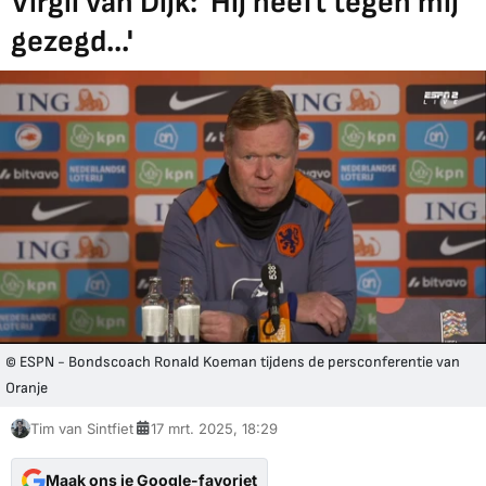
Virgil van Dijk: 'Hij heeft tegen mij
gezegd...'
© ESPN - Bondscoach Ronald Koeman tijdens de persconferentie van
Oranje
Tim van Sintfiet
17 mrt. 2025, 18:29
Maak ons je Google-favoriet