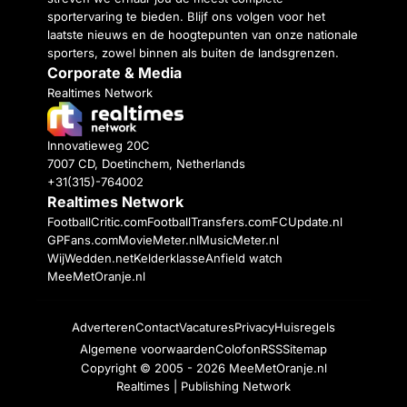
sportervaring te bieden. Blijf ons volgen voor het
laatste nieuws en de hoogtepunten van onze nationale
sporters, zowel binnen als buiten de landsgrenzen.
Corporate & Media
Realtimes Network
Innovatieweg 20C
7007 CD, Doetinchem, Netherlands
+31(315)-764002
Realtimes Network
FootballCritic.com
FootballTransfers.com
FCUpdate.nl
GPFans.com
MovieMeter.nl
MusicMeter.nl
WijWedden.net
Kelderklasse
Anfield watch
MeeMetOranje.nl
Adverteren
Contact
Vacatures
Privacy
Huisregels
Algemene voorwaarden
Colofon
RSS
Sitemap
Copyright © 2005 - 2026
MeeMetOranje.nl
Realtimes | Publishing Network