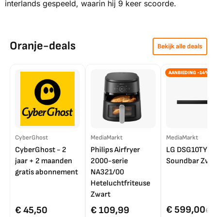
interlands gespeeld, waarin hij 9 keer scoorde.
Oranje-deals
Bekijk alle deals
AANBIEDING -14%
CyberGhost
MediaMarkt
MediaMarkt
CyberGhost - 2
Philips Airfryer
LG DSG10TY
jaar + 2 maanden
2000-serie
Soundbar Zwar
gratis abonnement
NA321/00
Heteluchtfriteuse
Zwart
€ 599,00
€ 45,50
€ 109,99
€ 7