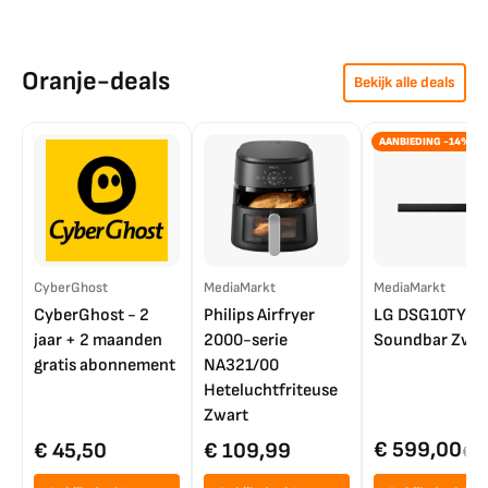
Oranje-deals
Bekijk alle deals
AANBIEDING -14%
CyberGhost
MediaMarkt
MediaMarkt
CyberGhost - 2
Philips Airfryer
LG DSG10TY
jaar + 2 maanden
2000-serie
Soundbar Zwar
gratis abonnement
NA321/00
Heteluchtfriteuse
Zwart
€ 599,00
€ 45,50
€ 109,99
€ 7