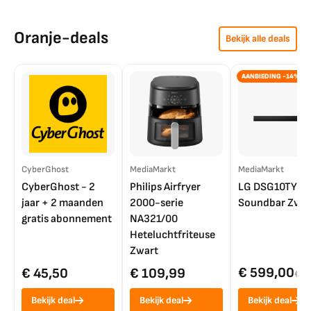
Oranje-deals
Bekijk alle deals
AANBIEDING -14%
CyberGhost
MediaMarkt
MediaMarkt
CyberGhost - 2
Philips Airfryer
LG DSG10TY
jaar + 2 maanden
2000-serie
Soundbar Zwar
gratis abonnement
NA321/00
Heteluchtfriteuse
Zwart
€ 599,00
€ 45,50
€ 109,99
€ 7
Bekijk deal
Bekijk deal
Bekijk deal