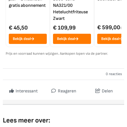
gratis abonnement
NA321/00
Heteluchtfriteuse
Zwart
€ 599,00
€ 45,50
€ 109,99
€ 7
Bekijk deal
Bekijk deal
Bekijk deal
Prijs en voorraad kunnen wijzigen. Aankopen lopen via de partner.
0 reacties
Interessant
Reageren
Delen
Lees meer over: