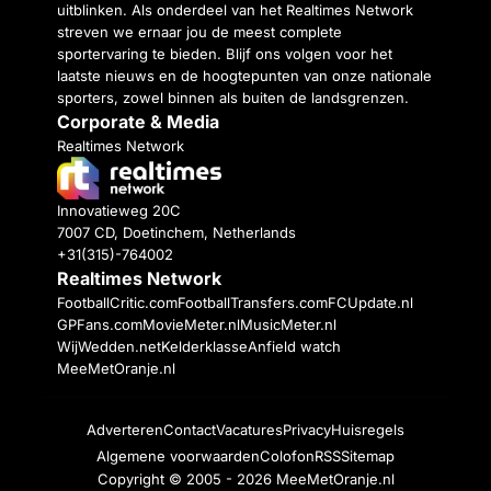
uitblinken. Als onderdeel van het Realtimes Network
streven we ernaar jou de meest complete
sportervaring te bieden. Blijf ons volgen voor het
laatste nieuws en de hoogtepunten van onze nationale
sporters, zowel binnen als buiten de landsgrenzen.
Corporate & Media
Realtimes Network
Innovatieweg 20C
7007 CD, Doetinchem, Netherlands
+31(315)-764002
Realtimes Network
FootballCritic.com
FootballTransfers.com
FCUpdate.nl
GPFans.com
MovieMeter.nl
MusicMeter.nl
WijWedden.net
Kelderklasse
Anfield watch
MeeMetOranje.nl
Adverteren
Contact
Vacatures
Privacy
Huisregels
Algemene voorwaarden
Colofon
RSS
Sitemap
Copyright © 2005 - 2026
MeeMetOranje.nl