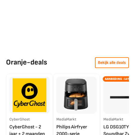
Oranje-deals
Bekijk alle deals
AANBIEDING -14%
CyberGhost
MediaMarkt
MediaMarkt
CyberGhost - 2
Philips Airfryer
LG DSG10TY
jaar + 2 maanden
2000-serie
Soundbar Zwar