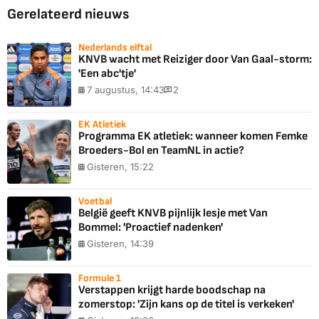
Gerelateerd nieuws
Nederlands elftal
KNVB wacht met Reiziger door Van Gaal-storm:
'Een abc'tje'
7 augustus, 14:43
2
EK Atletiek
Programma EK atletiek: wanneer komen Femke
Broeders-Bol en TeamNL in actie?
Gisteren, 15:22
Voetbal
België geeft KNVB pijnlijk lesje met Van
Bommel: 'Proactief nadenken'
Gisteren, 14:39
Formule 1
Verstappen krijgt harde boodschap na
zomerstop: 'Zijn kans op de titel is verkeken'