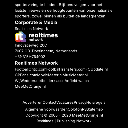
sportervaring te bieden. Blijf ons volgen voor het
laatste nieuws en de hoogtepunten van onze nationale
sporters, zowel binnen als buiten de landsgrenzen.
Corporate & Media
Realtimes Network
Innovatieweg 20C
7007 CD, Doetinchem, Netherlands
+31(315)-764002
Realtimes Network
FootballCritic.com
FootballTransfers.com
FCUpdate.nl
GPFans.com
MovieMeter.nl
MusicMeter.nl
WijWedden.net
Kelderklasse
Anfield watch
MeeMetOranje.nl
Adverteren
Contact
Vacatures
Privacy
Huisregels
Algemene voorwaarden
Colofon
RSS
Sitemap
Copyright © 2005 - 2026
MeeMetOranje.nl
Realtimes | Publishing Network