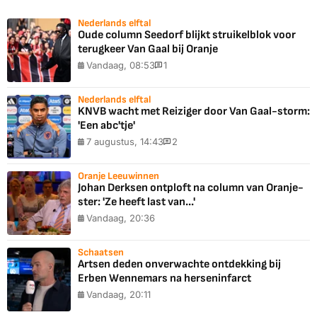
Nederlands elftal
Oude column Seedorf blijkt struikelblok voor
terugkeer Van Gaal bij Oranje
Vandaag, 08:53
1
Nederlands elftal
KNVB wacht met Reiziger door Van Gaal-storm:
'Een abc'tje'
7 augustus, 14:43
2
Oranje Leeuwinnen
Johan Derksen ontploft na column van Oranje-
ster: 'Ze heeft last van...'
Vandaag, 20:36
Schaatsen
Artsen deden onverwachte ontdekking bij
Erben Wennemars na herseninfarct
Vandaag, 20:11