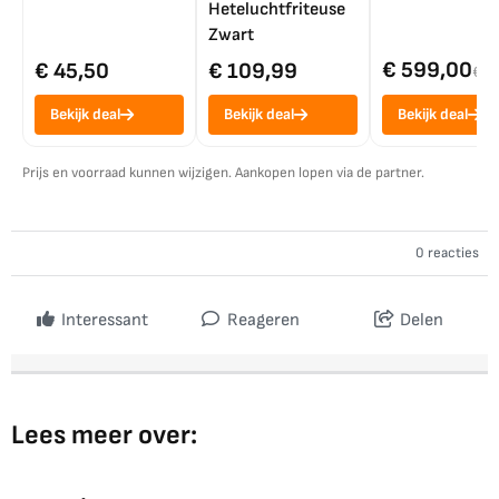
Heteluchtfriteuse
Zwart
€ 599,00
€ 45,50
€ 109,99
€ 7
Bekijk deal
Bekijk deal
Bekijk deal
Prijs en voorraad kunnen wijzigen. Aankopen lopen via de partner.
0 reacties
Interessant
Reageren
Delen
Lees meer over: