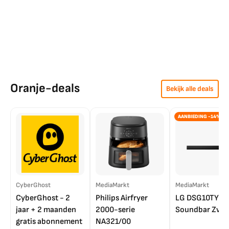
Oranje-deals
Bekijk alle deals
AANBIEDING -14%
CyberGhost
MediaMarkt
MediaMarkt
CyberGhost - 2
Philips Airfryer
LG DSG10TY
jaar + 2 maanden
2000-serie
Soundbar Zwar
gratis abonnement
NA321/00