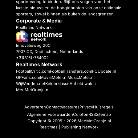
sportervaring te bieden. Blijf ons volgen voor het
laatste nieuws en de hoogtepunten van onze nationale
sporters, zowel binnen als buiten de landsgrenzen.
Corporate & Media
Realtimes Network
Innovatieweg 20C
7007 CD, Doetinchem, Netherlands
+31(315)-764002
Realtimes Network
FootballCritic.com
FootballTransfers.com
FCUpdate.nl
GPFans.com
MovieMeter.nl
MusicMeter.nl
WijWedden.net
Kelderklasse
Anfield watch
MeeMetOranje.nl
Adverteren
Contact
Vacatures
Privacy
Huisregels
Algemene voorwaarden
Colofon
RSS
Sitemap
Copyright © 2005 - 2026
MeeMetOranje.nl
Realtimes | Publishing Network