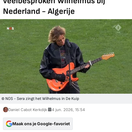
veelbesproken Wilhelmus bij
Nederland - Algerije
© NOS - Sera zingt het Wilhelmus in De Kuip
Daniel Cabot Kerkdijk
4 jun. 2026, 15:54
Maak ons je Google-favoriet