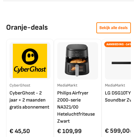
Oranje-deals
Bekijk alle deals
AANBIEDING -14%
CyberGhost
MediaMarkt
MediaMarkt
CyberGhost - 2
Philips Airfryer
LG DSG10TY
jaar + 2 maanden
2000-serie
Soundbar Zwar
gratis abonnement
NA321/00
Heteluchtfriteuse
Zwart
€ 599,00
€ 45,50
€ 109,99
€ 7