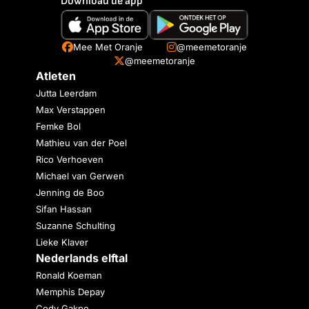
Download de app
Mee Met Oranje
@meemetoranje
@meemetoranje
Atleten
Jutta Leerdam
Max Verstappen
Femke Bol
Mathieu van der Poel
Rico Verhoeven
Michael van Gerwen
Jenning de Boo
Sifan Hassan
Suzanne Schulting
Lieke Klaver
Nederlands elftal
Ronald Koeman
Memphis Depay
Cody Gakpo