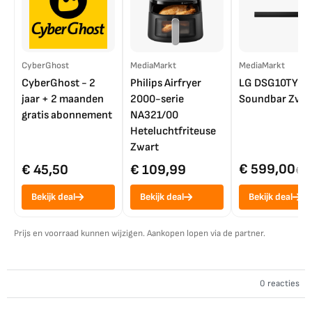
CyberGhost
MediaMarkt
MediaMarkt
CyberGhost - 2
Philips Airfryer
LG DSG10TY
jaar + 2 maanden
2000-serie
Soundbar Zwar
gratis abonnement
NA321/00
Heteluchtfriteuse
Zwart
€ 599,00
€ 45,50
€ 109,99
€ 7
Bekijk deal
Bekijk deal
Bekijk deal
Prijs en voorraad kunnen wijzigen. Aankopen lopen via de partner.
0 reacties