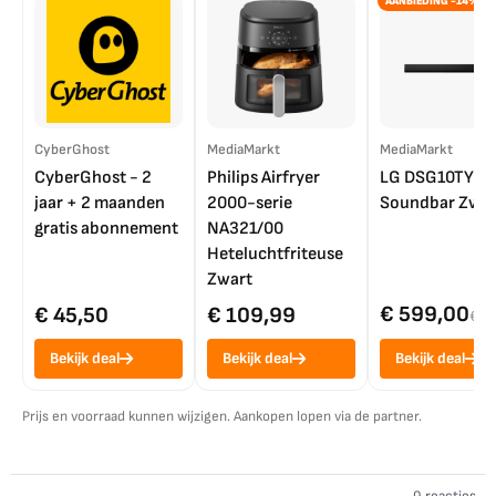
AANBIEDING -14%
CyberGhost
MediaMarkt
MediaMarkt
CyberGhost - 2
Philips Airfryer
LG DSG10TY
jaar + 2 maanden
2000-serie
Soundbar Zwar
gratis abonnement
NA321/00
Heteluchtfriteuse
Zwart
€ 599,00
€ 45,50
€ 109,99
€ 7
Bekijk deal
Bekijk deal
Bekijk deal
Prijs en voorraad kunnen wijzigen. Aankopen lopen via de partner.