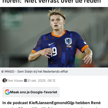
horen: 'Niet verrast over de reden'
© IMAGO - Sem Steijn bij het Nederlands elftal
Tom Visser
31 okt. 2025, 09:12
Maak ons je Google-favoriet
In de podcast
KieftJansenEgmondGijp
hebben René