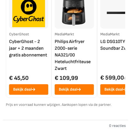
CyberGhost
MediaMarkt
MediaMarkt
CyberGhost - 2
Philips Airfryer
LG DSG10TY
jaar + 2 maanden
2000-serie
Soundbar Zwar
gratis abonnement
NA321/00
Heteluchtfriteuse
Zwart
€ 599,00
€ 45,50
€ 109,99
€ 7
Bekijk deal
Bekijk deal
Bekijk deal
Prijs en voorraad kunnen wijzigen. Aankopen lopen via de partner.
0 reacties