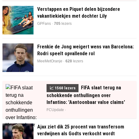
Verstappen en Piquet delen bijzondere
vakantiekiekjes met dochter Lily
GPFans ·
705
lezers
Frenkie de Jong weigert wens van Barcelona:
Rodri speelt opvallende rol
MeeMetOranje ·
622
lezers
FIFA slaat terug na
📈
1559
lezers
schokkende onthullingen over
Infantino: 'Aantoonbaar valse claims'
FCUpdate ·
Ajax ziet dik 25 procent van transfersom
verdwijnen als Godts verkocht wordt