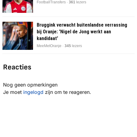
FootballTransfers ·
363
lezers
Bruggink verwacht buitenlandse verrassing
bij Oranje: 'Nigel de Jong werkt aan
kandidaat'
MeeMetOranje ·
344
lezers
Reacties
Nog geen opmerkingen
Je moet
ingelogd
zijn om te reageren.