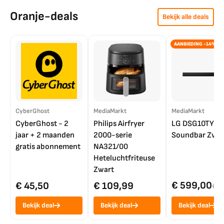
Oranje-deals
Bekijk alle deals
AANBIEDING -14%
CyberGhost
MediaMarkt
MediaMarkt
CyberGhost - 2
Philips Airfryer
LG DSG10TY
jaar + 2 maanden
2000-serie
Soundbar Zwar
gratis abonnement
NA321/00
Heteluchtfriteuse
Zwart
€ 599,00
€ 45,50
€ 109,99
€ 7
Bekijk deal
Bekijk deal
Bekijk deal