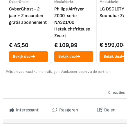
CyberGhost
MediaMarkt
MediaMarkt
CyberGhost - 2
Philips Airfryer
LG DSG10TY
jaar + 2 maanden
2000-serie
Soundbar Zwar
gratis abonnement
NA321/00
Heteluchtfriteuse
Zwart
€ 599,00
€ 45,50
€ 109,99
€ 7
Bekijk deal
Bekijk deal
Bekijk deal
Prijs en voorraad kunnen wijzigen. Aankopen lopen via de partner.
0 reacties
Interessant
Reageren
Delen