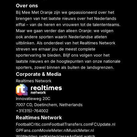
Over ons
Bij Mee Met Oranje zijn we gepassioneerd over het
brengen van het laatste nieuws over het Nederlands
elftal – van de heren en vrouwen tot de talententeams.
Maar we gaan verder dan alleen Oranje: we volgen
ook andere sporten waarin Nederlandse atleten
uitblinken. Als onderdeel van het Realtimes Network
streven we ernaar jou de meest complete
sportervaring te bieden. Blijf ons volgen voor het
laatste nieuws en de hoogtepunten van onze nationale
sporters, zowel binnen als buiten de landsgrenzen.
Corporate & Media
Realtimes Network
Innovatieweg 20C
7007 CD, Doetinchem, Netherlands
+31(315)-764002
Realtimes Network
FootballCritic.com
FootballTransfers.com
FCUpdate.nl
GPFans.com
MovieMeter.nl
MusicMeter.nl
WijWedden.net
Kelderklasse
Anfield watch