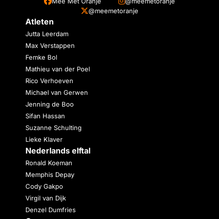
Mee Met Oranje
@meemetoranje
@meemetoranje
Atleten
Jutta Leerdam
Max Verstappen
Femke Bol
Mathieu van der Poel
Rico Verhoeven
Michael van Gerwen
Jenning de Boo
Sifan Hassan
Suzanne Schulting
Lieke Klaver
Nederlands elftal
Ronald Koeman
Memphis Depay
Cody Gakpo
Virgil van Dijk
Denzel Dumfries