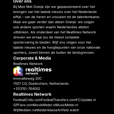
Over ons
Bij Mee Met Oranje zijn we gepassioneerd over het
brengen van het laatste nieuws over het Nederlands
elftal – van de heren en vrouwen tot de talententeams.
Maar we gaan verder dan alleen Oranje: we volgen
ook andere sporten waarin Nederlandse atleten
uitblinken. Als onderdeel van het Realtimes Network
streven we ernaar jou de meest complete
sportervaring te bieden. Blijf ons volgen voor het
laatste nieuws en de hoogtepunten van onze nationale
sporters, zowel binnen als buiten de landsgrenzen.
Corporate & Media
Realtimes Network
Innovatieweg 20C
7007 CD, Doetinchem, Netherlands
+31(315)-764002
Realtimes Network
FootballCritic.com
FootballTransfers.com
FCUpdate.nl
GPFans.com
MovieMeter.nl
MusicMeter.nl
WijWedden.net
Kelderklasse
Anfield watch