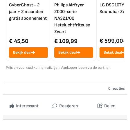
CyberGhost - 2
Philips Airfryer
LG DSG10TY
jaar + 2 maanden
2000-serie
Soundbar Zwar
gratis abonnement
NA321/00
Heteluchtfriteuse
Zwart
€ 599,00
€ 45,50
€ 109,99
€ 7
Bekijk deal
Bekijk deal
Bekijk deal
Prijs en voorraad kunnen wijzigen. Aankopen lopen via de partner.
0 reacties
Interessant
Reageren
Delen