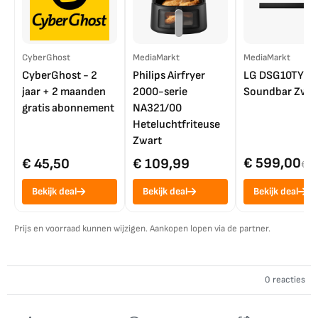
CyberGhost
MediaMarkt
MediaMarkt
CyberGhost - 2
Philips Airfryer
LG DSG10TY
jaar + 2 maanden
2000-serie
Soundbar Zwar
gratis abonnement
NA321/00
Heteluchtfriteuse
Zwart
€ 599,00
€ 45,50
€ 109,99
€ 7
Bekijk deal
Bekijk deal
Bekijk deal
Prijs en voorraad kunnen wijzigen. Aankopen lopen via de partner.
0 reacties