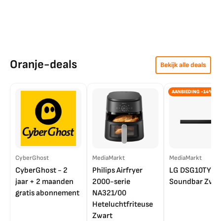
Oranje-deals
Bekijk alle deals
AANBIEDING -14%
CyberGhost
MediaMarkt
MediaMarkt
CyberGhost - 2
Philips Airfryer
LG DSG10TY
jaar + 2 maanden
2000-serie
Soundbar Zwar
gratis abonnement
NA321/00
Heteluchtfriteuse
Zwart