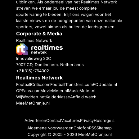
uitblinken. Als onderdeel van het Realtimes Network
streven we ernaar jou de meest complete
sportervaring te bieden. Blijf ons volgen voor het
laatste nieuws en de hoogtepunten van onze nationale
sporters, zowel binnen als buiten de landsgrenzen.
Corporate & Media
Realtimes Network
Innovatieweg 20C
7007 CD, Doetinchem, Netherlands
+31(315)-764002
Realtimes Network
FootballCritic.com
FootballTransfers.com
FCUpdate.nl
GPFans.com
MovieMeter.nl
MusicMeter.nl
WijWedden.net
Kelderklasse
Anfield watch
MeeMetOranje.nl
Adverteren
Contact
Vacatures
Privacy
Huisregels
Algemene voorwaarden
Colofon
RSS
Sitemap
Copyright © 2005 - 2026
MeeMetOranje.nl