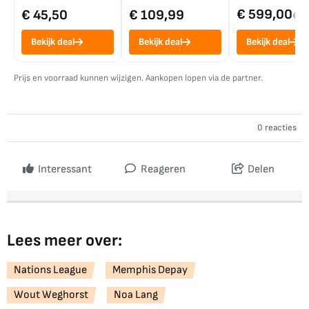
€ 599,00
€ 45,50
€ 109,99
€ 7
Bekijk deal
Bekijk deal
Bekijk deal
Prijs en voorraad kunnen wijzigen. Aankopen lopen via de partner.
0 reacties
Interessant
Reageren
Delen
Lees meer over:
Nations League
Memphis Depay
Wout Weghorst
Noa Lang