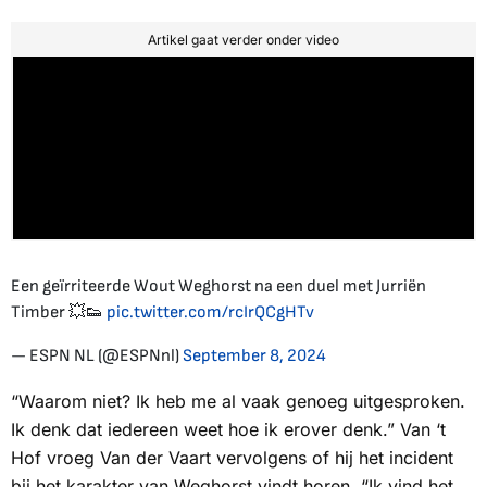
Artikel gaat verder onder video
Een geïrriteerde Wout Weghorst na een duel met Jurriën
Timber 💥👟
pic.twitter.com/rcIrQCgHTv
— ESPN NL (@ESPNnl)
September 8, 2024
“Waarom niet? Ik heb me al vaak genoeg uitgesproken.
Ik denk dat iedereen weet hoe ik erover denk.” Van ‘t
Hof vroeg Van der Vaart vervolgens of hij het incident
bij het karakter van Weghorst vindt horen. “Ik vind het