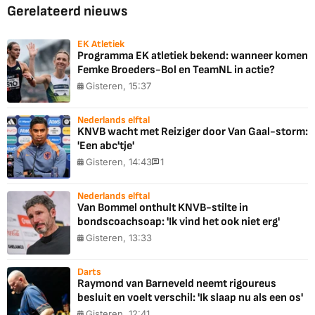
Gerelateerd nieuws
EK Atletiek
Programma EK atletiek bekend: wanneer komen
Femke Broeders-Bol en TeamNL in actie?
Gisteren, 15:37
Nederlands elftal
KNVB wacht met Reiziger door Van Gaal-storm:
'Een abc'tje'
Gisteren, 14:43
1
Nederlands elftal
Van Bommel onthult KNVB-stilte in
bondscoachsoap: 'Ik vind het ook niet erg'
Gisteren, 13:33
Darts
Raymond van Barneveld neemt rigoureus
besluit en voelt verschil: 'Ik slaap nu als een os'
Gisteren, 12:41