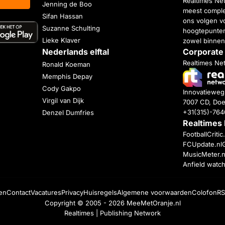
Realtimes Ne
Jenning de Boo
meest complet
Sifan Hassan
ons volgen vo
Suzanne Schulting
hoogtepunten
Lieke Klaver
zowel binnen
Nederlands elftal
Corporate
Realtimes Ne
Ronald Koeman
Memphis Depay
Cody Gakpo
Innovatiewe
Virgil van Dijk
7007 CD, Doe
+31(315)-76
Denzel Dumfries
Realtimes
FootballCriti
FCUpdate.nl
MusicMeter.n
Anfield watc
en
Contact
Vacatures
Privacy
Huisregels
Algemene voorwaarden
Colofon
RS
Copyright © 2005 - 2026
MeeMetOranje.nl
Realtimes | Publishing Network