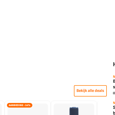
N
B
s
Bekijk alle deals
N
AANBIEDING -14%
b