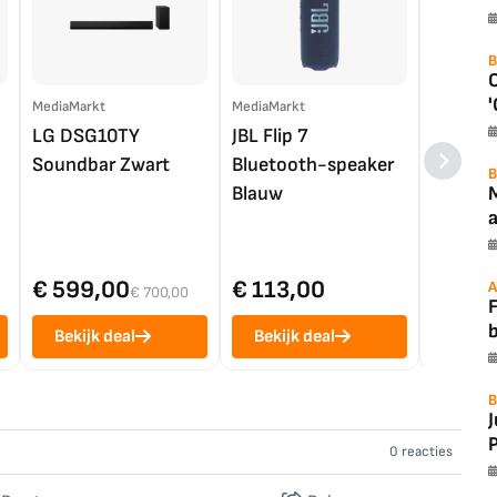
B
'
MediaMarkt
MediaMarkt
EP.nl
LG DSG10TY
JBL Flip 7
LG OL
Soundbar Zwart
Bluetooth-speaker
4K TV (
B
Blauw
a
€ 599,00
€ 113,00
€ 1.0
A
€ 700,00
F
Bekijk deal
Bekijk deal
Bekij
B
P
0 reacties