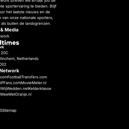
twork streven we ernaar jou de
e sportervaring te bieden. Blijf
or het laatste nieuws en de
 van onze nationale sporters,
 als buiten de landsgrenzen.
 & Media
twork
g 20C
tinchem, Netherlands
4002
 Network
c.com
FootballTransfers.com
GPFans.com
MovieMeter.nl
l
WijWedden.net
Kelderklasse
h
MeeMetOranje.nl
S
Sitemap