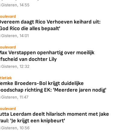
Gisteren, 14:55
oulevard
Overeem daagt Rico Verhoeven keihard uit:
God Rico die alles bepaalt'
Coolblue
MediaMarkt
Gisteren, 14:01
ED55C56LB
JBL Partybox
Google TV Streame
2025)
Ultimate Zwart
4K
oulevard
Max Verstappen openhartig over moeilijk
fscheid van dochter Lily
Gisteren, 12:32
88,00
€ 1.179,00
€ 89,00
tletiek
emke Broeders-Bol krijgt duidelijke
boodschap richting EK: 'Meerdere jaren nodig'
k deal
Bekijk deal
Bekijk deal
Gisteren, 11:47
oulevard
Jutta Leerdam deelt hilarisch moment met Jake
aul: 'Je krijgt een knipbeurt'
Gisteren, 10:56