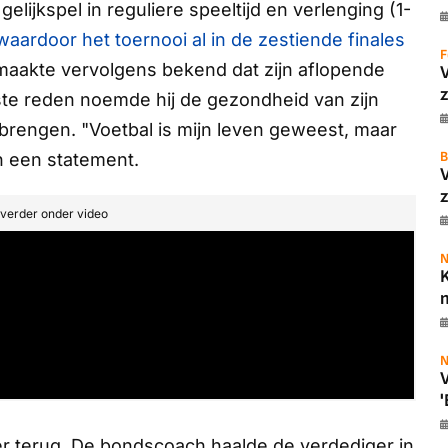
elijkspel in reguliere speeltijd en verlenging (1-
waardoor het toernooi al in de zestiende finales
F
maakte vervolgens bekend dat zijn aflopende
z
kste reden noemde hij de gezondheid van zijn
orbrengen. "Voetbal is mijn leven geweest, maar
B
n een statement.
z
t verder onder video
N
K
m
N
V
'
r terug. De bondscoach haalde de verdediger in