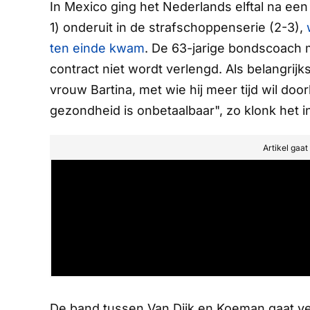
In Mexico ging het Nederlands elftal na een g
1) onderuit in de strafschoppenserie (2-3),
ten einde kwam
. De 63-jarige bondscoach 
contract niet wordt verlengd. Als belangrij
vrouw Bartina, met wie hij meer tijd wil do
gezondheid is onbetaalbaar", zo klonk het i
Artikel gaa
De band tussen Van Dijk en Koeman gaat ve