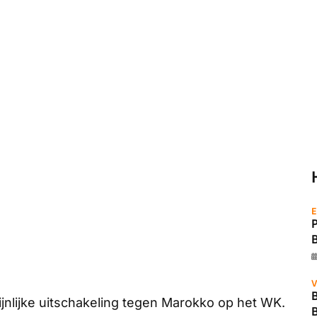
E
V
B
ijnlijke uitschakeling tegen Marokko op het WK.