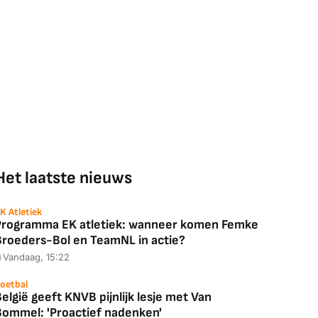
Het laatste nieuws
K Atletiek
Programma EK atletiek: wanneer komen Femke
Broeders-Bol en TeamNL in actie?
Vandaag, 15:22
oetbal
elgië geeft KNVB pijnlijk lesje met Van
Bommel: 'Proactief nadenken'