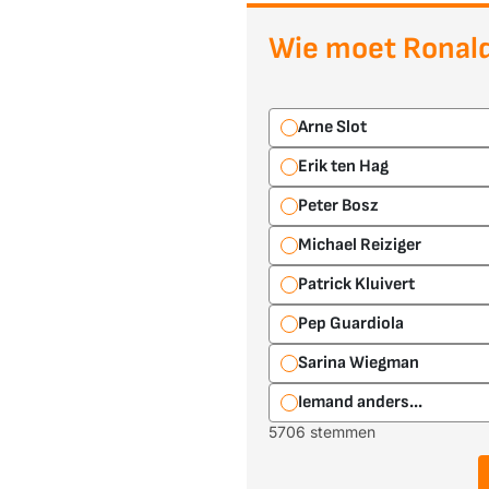
Wie moet Ronal
Arne Slot
Erik ten Hag
Peter Bosz
Michael Reiziger
Patrick Kluivert
Pep Guardiola
Sarina Wiegman
Iemand anders...
5706 stemmen