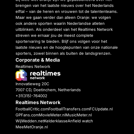
brengen van het laatste nieuws over het Nederlands
elftal – van de heren en vrouwen tot de talententeams.
Maar we gaan verder dan alleen Oranje: we volgen
ook andere sporten waarin Nederlandse atleten
uitblinken. Als onderdeel van het Realtimes Network
streven we ernaar jou de meest complete
sportervaring te bieden. Blijf ons volgen voor het
laatste nieuws en de hoogtepunten van onze nationale
sporters, zowel binnen als buiten de landsgrenzen.
Corporate & Media
Realtimes Network
Innovatieweg 20C
7007 CD, Doetinchem, Netherlands
+31(315)-764002
Realtimes Network
FootballCritic.com
FootballTransfers.com
FCUpdate.nl
GPFans.com
MovieMeter.nl
MusicMeter.nl
WijWedden.net
Kelderklasse
Anfield watch
MeeMetOranje.nl