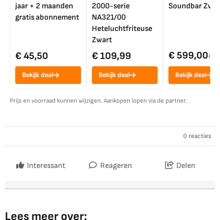
jaar + 2 maanden
2000-serie
Soundbar Zwar
gratis abonnement
NA321/00
Heteluchtfriteuse
Zwart
€ 599,00
€ 45,50
€ 109,99
€ 7
Bekijk deal
Bekijk deal
Bekijk deal
Prijs en voorraad kunnen wijzigen. Aankopen lopen via de partner.
0 reacties
Interessant
Reageren
Delen
Lees meer over: