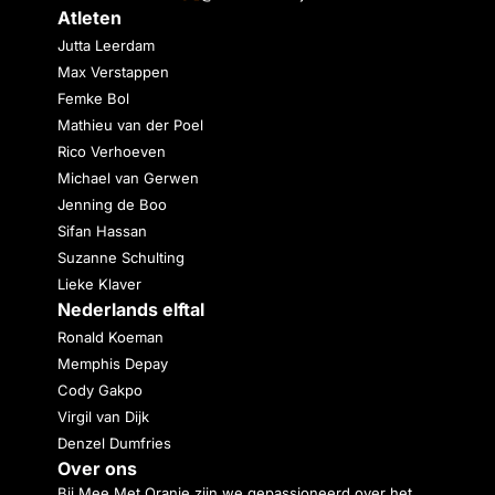
Atleten
Jutta Leerdam
Max Verstappen
Femke Bol
Mathieu van der Poel
Rico Verhoeven
Michael van Gerwen
Jenning de Boo
Sifan Hassan
Suzanne Schulting
Lieke Klaver
Nederlands elftal
Ronald Koeman
Memphis Depay
Cody Gakpo
Virgil van Dijk
Denzel Dumfries
Over ons
Bij Mee Met Oranje zijn we gepassioneerd over het