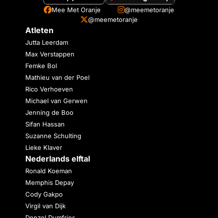
Mee Met Oranje
@meemetoranje
@meemetoranje
Atleten
Jutta Leerdam
Max Verstappen
Femke Bol
Mathieu van der Poel
Rico Verhoeven
Michael van Gerwen
Jenning de Boo
Sifan Hassan
Suzanne Schulting
Lieke Klaver
Nederlands elftal
Ronald Koeman
Memphis Depay
Cody Gakpo
Virgil van Dijk
Denzel Dumfries