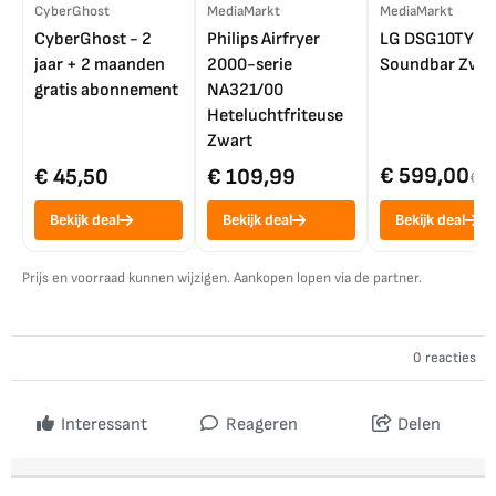
CyberGhost
MediaMarkt
MediaMarkt
CyberGhost - 2
Philips Airfryer
LG DSG10TY
jaar + 2 maanden
2000-serie
Soundbar Zwar
gratis abonnement
NA321/00
Heteluchtfriteuse
Zwart
€ 599,00
€ 45,50
€ 109,99
€ 7
Bekijk deal
Bekijk deal
Bekijk deal
Prijs en voorraad kunnen wijzigen. Aankopen lopen via de partner.
0 reacties
Interessant
Reageren
Delen