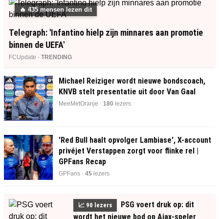
🔥
434
mensen lezen dit
Telegraph: 'Infantino hielp zijn minnares aan promotie
binnen de UEFA'
FCUpdate ·
TRENDING
Michael Reiziger wordt nieuwe bondscoach,
KNVB stelt presentatie uit door Van Gaal
MeeMetOranje ·
180
lezers
'Red Bull haalt opvolger Lambiase', X-account
privéjet Verstappen zorgt voor flinke rel |
GPFans Recap
GPFans ·
46
lezers
PSG voert druk op: dit
📈
90
lezers
wordt het nieuwe bod op Ajax-speler