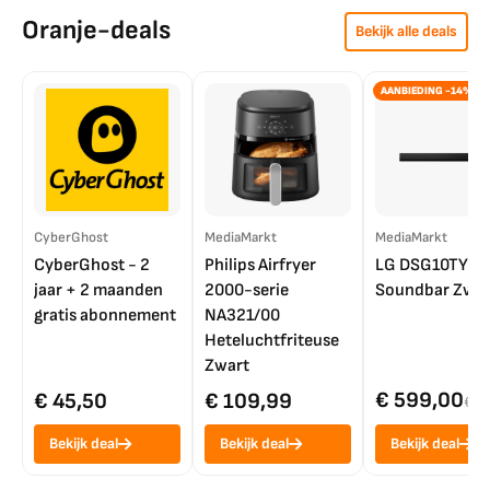
Oranje-deals
Bekijk alle deals
AANBIEDING -14%
CyberGhost
MediaMarkt
MediaMarkt
CyberGhost - 2
Philips Airfryer
LG DSG10TY
jaar + 2 maanden
2000-serie
Soundbar Zwar
gratis abonnement
NA321/00
Heteluchtfriteuse
Zwart
€ 599,00
€ 45,50
€ 109,99
€ 7
Bekijk deal
Bekijk deal
Bekijk deal