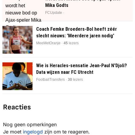
Mika Godts
FCUpdate ·
Coach Femke Broeders-Bol heeft zéér
slecht nieuws: 'Meerdere jaren nodig'
MeeMetOranje ·
45
lezers
Wie is Heracles-sensatie Jean-Paul N'Djoli?
Data wijzen naar FC Utrecht
FootballTransfers ·
30
lezers
Reacties
Nog geen opmerkingen
Je moet
ingelogd
zijn om te reageren.