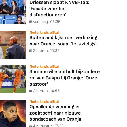
Driessen sloopt KNVB-top:
'Façade voor het
disfunctioneren'
Vandaag, 08:35
Nederlands elftal
Buitenland kijkt met verbazing
naar Oranje-soap: 'Iets zieligs'
Gisteren, 15:35
Nederlands elftal
Summerville onthult bijzondere
rol van Gakpo bij Oranje: 'Onze
pastoor'
Gisteren, 14:55
Nederlands elftal
Opvallende wending in
zoektocht naar nieuwe
bondscoach van Oranje
4 augustus, 17:58