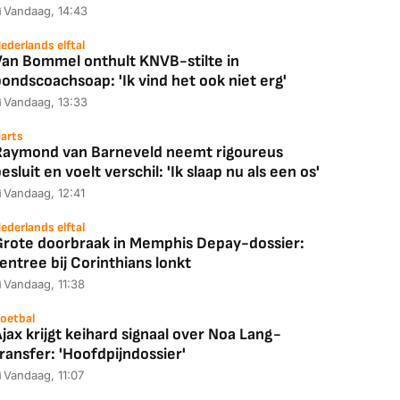
Vandaag, 14:43
ederlands elftal
Van Bommel onthult KNVB-stilte in
ondscoachsoap: 'Ik vind het ook niet erg'
Vandaag, 13:33
arts
Raymond van Barneveld neemt rigoureus
esluit en voelt verschil: 'Ik slaap nu als een os'
Vandaag, 12:41
ederlands elftal
Grote doorbraak in Memphis Depay-dossier:
entree bij Corinthians lonkt
Vandaag, 11:38
oetbal
jax krijgt keihard signaal over Noa Lang-
ransfer: 'Hoofdpijndossier'
Vandaag, 11:07