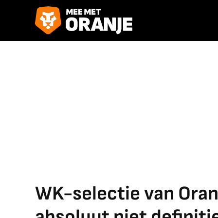
WK-selectie van Oranj
absoluut niet definiti