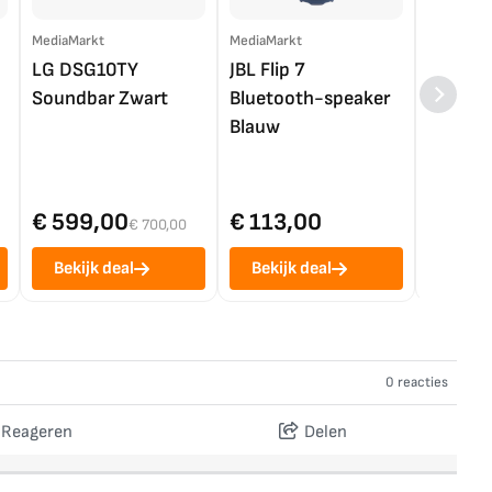
MediaMarkt
MediaMarkt
EP.nl
LG DSG10TY
JBL Flip 7
LG OL
Soundbar Zwart
Bluetooth-speaker
4K TV (
Blauw
€ 599,00
€ 113,00
€ 1.0
€ 700,00
Bekijk deal
Bekijk deal
Bekij
0 reacties
Reageren
Delen