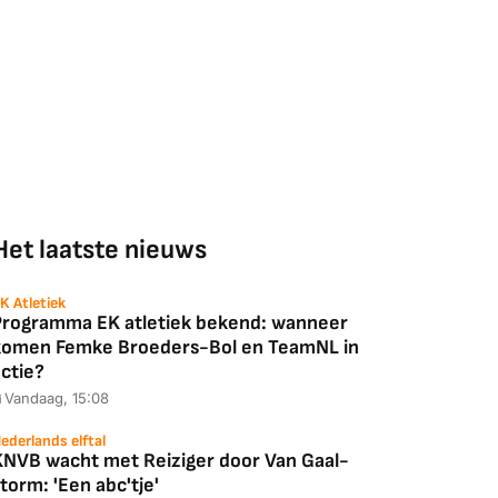
Het laatste nieuws
K Atletiek
Programma EK atletiek bekend: wanneer
komen Femke Broeders-Bol en TeamNL in
ctie?
Vandaag, 15:08
ederlands elftal
KNVB wacht met Reiziger door Van Gaal-
torm: 'Een abc'tje'