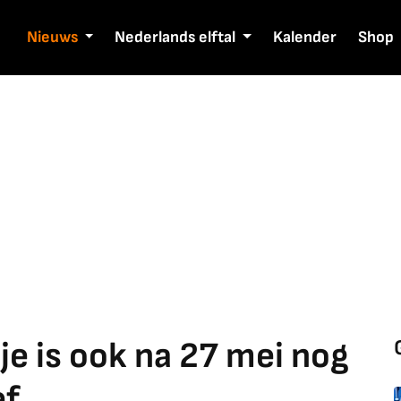
Nieuws
Nederlands elftal
Kalender
Shop
e is ook na 27 mei nog
ef