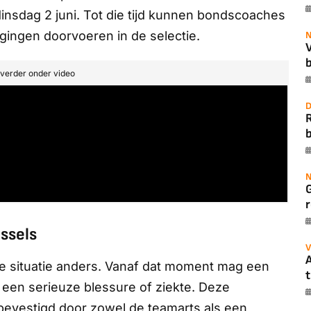
insdag 2 juni. Tot die tijd kunnen bondscoaches
gingen doorvoeren in de selectie.
N
b
t verder onder video
D
b
N
r
ssels
V
A
t de situatie anders. Vanaf dat moment mag een
t
 een serieuze blessure of ziekte. Deze
evestigd door zowel de teamarts als een