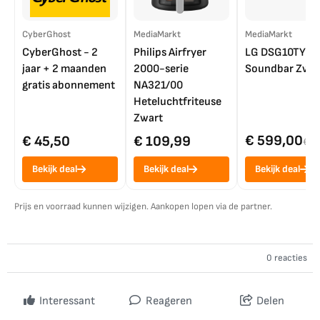
CyberGhost
MediaMarkt
MediaMarkt
CyberGhost - 2
Philips Airfryer
LG DSG10TY
jaar + 2 maanden
2000-serie
Soundbar Zwar
gratis abonnement
NA321/00
Heteluchtfriteuse
Zwart
€ 599,00
€ 45,50
€ 109,99
€ 7
Bekijk deal
Bekijk deal
Bekijk deal
Prijs en voorraad kunnen wijzigen. Aankopen lopen via de partner.
0 reacties
Interessant
Reageren
Delen