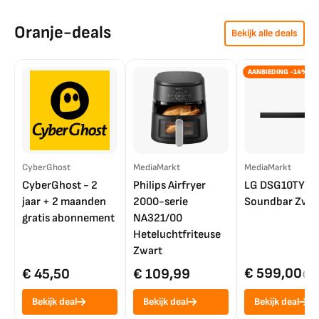
Oranje-deals
Bekijk alle deals
AANBIEDING -14%
CyberGhost
MediaMarkt
MediaMarkt
CyberGhost - 2
Philips Airfryer
LG DSG10TY
jaar + 2 maanden
2000-serie
Soundbar Zwar
gratis abonnement
NA321/00
Heteluchtfriteuse
Zwart
€ 599,00
€ 45,50
€ 109,99
€ 7
Bekijk deal
Bekijk deal
Bekijk deal