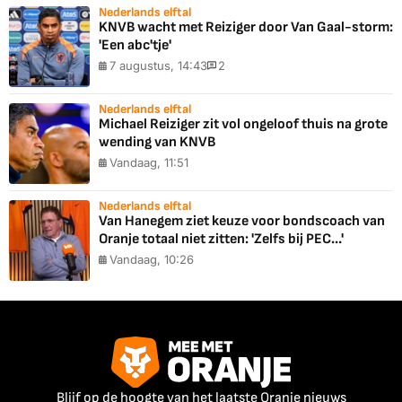
Nederlands elftal
KNVB wacht met Reiziger door Van Gaal-storm:
'Een abc'tje'
7 augustus, 14:43
2
Nederlands elftal
Michael Reiziger zit vol ongeloof thuis na grote
wending van KNVB
Vandaag, 11:51
Nederlands elftal
Van Hanegem ziet keuze voor bondscoach van
Oranje totaal niet zitten: 'Zelfs bij PEC...'
Vandaag, 10:26
Blijf op de hoogte van het laatste Oranje nieuws