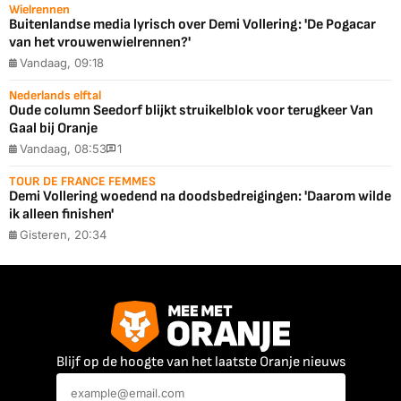
Wielrennen
Buitenlandse media lyrisch over Demi Vollering: 'De Pogacar
van het vrouwenwielrennen?'
Vandaag, 09:18
Nederlands elftal
Oude column Seedorf blijkt struikelblok voor terugkeer Van
Gaal bij Oranje
Vandaag, 08:53
1
TOUR DE FRANCE FEMMES
Demi Vollering woedend na doodsbedreigingen: 'Daarom wilde
ik alleen finishen'
Gisteren, 20:34
Blijf op de hoogte van het laatste Oranje nieuws