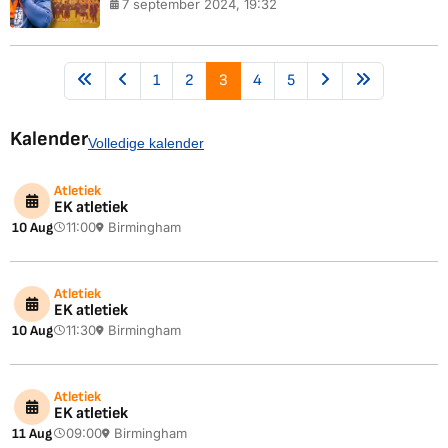
7 september 2024, 19:32
1
2
3
4
5
Kalender
Volledige kalender
Atletiek
EK atletiek
10 Aug
11:00
Birmingham
Atletiek
EK atletiek
10 Aug
11:30
Birmingham
Atletiek
EK atletiek
11 Aug
09:00
Birmingham