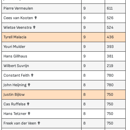
Pierre Vermeulen
9
611
Cees van Kooten ✟
9
526
Wietse Veenstra ✟
9
524
Tyrell Malacia
9
436
Youri Mulder
9
393
Hans Gillhaus
9
381
Wilbert Suvrijn
9
219
Constant Feith ✟
8
780
John Heijning ✟
8
780
Justin Bijlow
8
750
Cas Ruffelse ✟
8
750
Hans Tetzner ✟
8
750
Freek van der Veen ✟
8
750