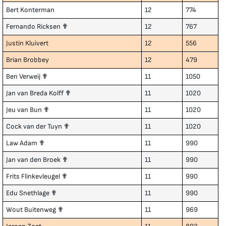
Bert Konterman
12
774
Fernando Ricksen ✟
12
767
Justin Kluivert
12
556
Brian Brobbey
12
479
Ben Verweij ✟
11
1050
Jan van Breda Kolff ✟
11
1020
Jeu van Bun ✟
11
1020
Cock van der Tuyn ✟
11
1020
Law Adam ✟
11
990
Jan van den Broek ✟
11
990
Frits Flinkevleugel ✟
11
990
Edu Snethlage ✟
11
990
Wout Buitenweg ✟
11
969