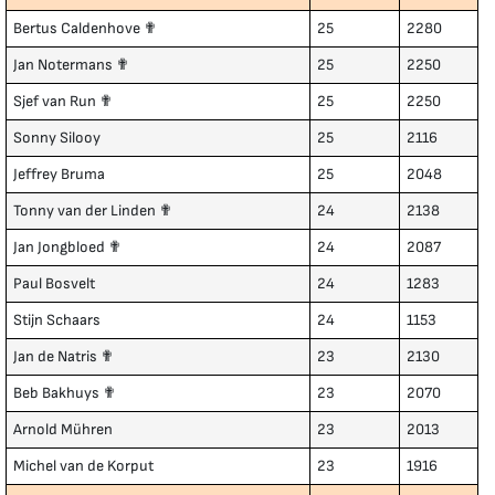
Bertus Caldenhove ✟
25
2280
Jan Notermans ✟
25
2250
Sjef van Run ✟
25
2250
Sonny Silooy
25
2116
Jeffrey Bruma
25
2048
Tonny van der Linden ✟
24
2138
Jan Jongbloed ✟
24
2087
Paul Bosvelt
24
1283
Stijn Schaars
24
1153
Jan de Natris ✟
23
2130
Beb Bakhuys ✟
23
2070
Arnold Mühren
23
2013
Michel van de Korput
23
1916