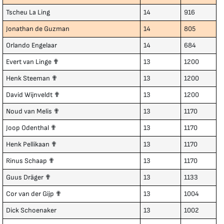
Tscheu La Ling
14
916
Jonathan de Guzman
14
805
Orlando Engelaar
14
684
Evert van Linge ✟
13
1200
Henk Steeman ✟
13
1200
David Wijnveldt ✟
13
1200
Noud van Melis ✟
13
1170
Joop Odenthal ✟
13
1170
Henk Pellikaan ✟
13
1170
Rinus Schaap ✟
13
1170
Guus Dräger ✟
13
1133
Cor van der Gijp ✟
13
1004
Dick Schoenaker
13
1002