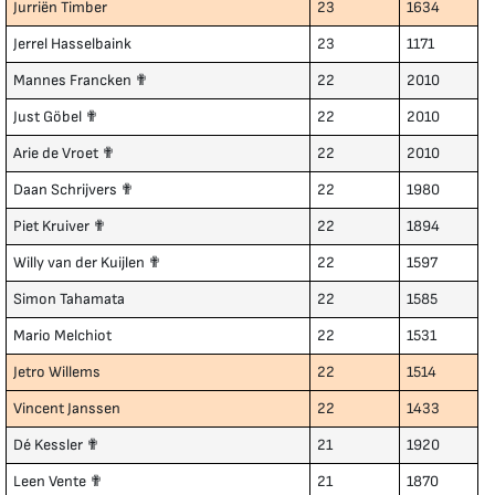
Jurriën Timber
23
1634
Jerrel Hasselbaink
23
1171
Mannes Francken ✟
22
2010
Just Göbel ✟
22
2010
Arie de Vroet ✟
22
2010
Daan Schrijvers ✟
22
1980
Piet Kruiver ✟
22
1894
Willy van der Kuijlen ✟
22
1597
Simon Tahamata
22
1585
Mario Melchiot
22
1531
Jetro Willems
22
1514
Vincent Janssen
22
1433
Dé Kessler ✟
21
1920
Leen Vente ✟
21
1870