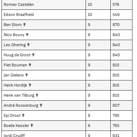
Romeo Castelen
10
576
Edson Braafheid
10
549
Ben Stom ✟
9
870
Nico Bouvy ✟
9
840
Leo Ghering ✟
9
840
Huug de Groot ✟
9
840
Piet Bouman ✟
9
810
Jan Gielens ✟
9
810
Henk Hordijk ✟
9
810
Henk van Tilburg ✟
9
810
André Roosenburg ✟
9
807
Epi Drost ✟
9
795
Boelie Kessler ✟
9
765
Jordi Cruijff
9
631