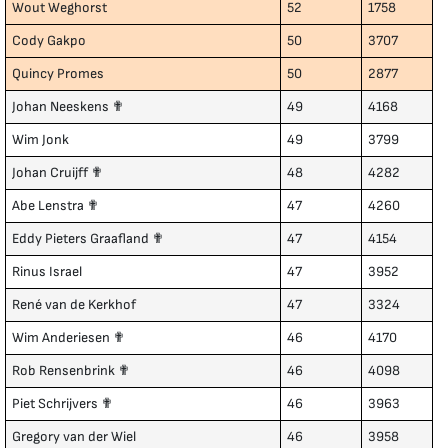
Wout Weghorst
52
1758
Cody Gakpo
50
3707
Quincy Promes
50
2877
Johan Neeskens ✟
49
4168
Wim Jonk
49
3799
Johan Cruijff ✟
48
4282
Abe Lenstra ✟
47
4260
Eddy Pieters Graafland ✟
47
4154
Rinus Israel
47
3952
René van de Kerkhof
47
3324
Wim Anderiesen ✟
46
4170
Rob Rensenbrink ✟
46
4098
Piet Schrijvers ✟
46
3963
Gregory van der Wiel
46
3958