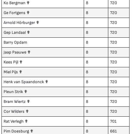
Ko Bergman ✟
8
720
Ge Fortgens ✟
8
720
Arnold Hörburger ✟
8
720
Gep Landaal ✟
8
720
Barry Opdam
8
720
Jaap Paauwe ✟
8
720
Kees Pijl ✟
8
720
Miel Pijs ✟
8
720
Henk van Spaandonck ✟
8
720
Pleun Strik ✟
8
720
Bram Wiertz ✟
8
720
Cor Wilders ✟
8
720
Rat Verlegh ✟
8
701
Pim Doesburg ✟
8
661