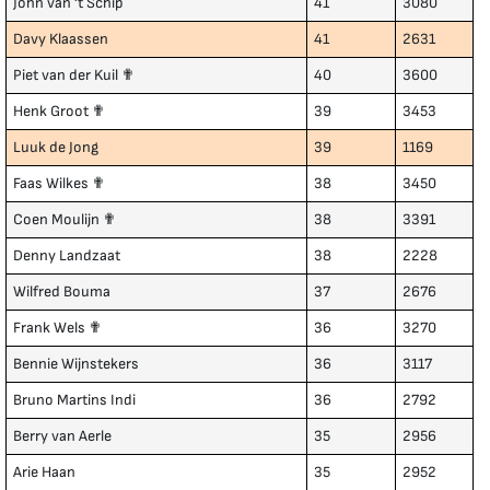
John van 't Schip
41
3080
Davy Klaassen
41
2631
Piet van der Kuil ✟
40
3600
Henk Groot ✟
39
3453
Luuk de Jong
39
1169
Faas Wilkes ✟
38
3450
Coen Moulijn ✟
38
3391
Denny Landzaat
38
2228
Wilfred Bouma
37
2676
Frank Wels ✟
36
3270
Bennie Wijnstekers
36
3117
Bruno Martins Indi
36
2792
Berry van Aerle
35
2956
Arie Haan
35
2952