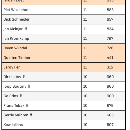
Jeroen Zoet
11
893
Piet Wildschut
11
883
Dick Schneider
11
857
Jan Kleinjan ✟
11
834
Jan Kromkamp
11
767
Owen Wijndal
11
726
Quinten Timber
11
441
Leroy Fer
11
315
Dirk Lotsy ✟
10
960
Joop Boutmy ✟
10
960
Co Prins ✟
10
900
Frans Tebak ✟
10
879
Gerrie Mühren ✟
10
665
Kew Jaliens
10
607