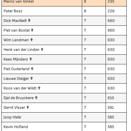
Marco van Ginkel
8
235
Peter Bosz
8
226
Dick MacNeill ✟
7
660
Piet van Boxtel ✟
7
660
Wim Landman ✟
7
630
Henk van der Linden ✟
7
630
Kees Mijnders ✟
7
630
Piet Ouderland ✟
7
630
Lieuwe Steiger ✟
7
630
Koos van der Wildt ✟
7
630
Sjel de Bruyckere ✟
7
610
Gerrit Visser ✟
7
591
Joop Hiele
7
585
Kevin Hofland
7
585