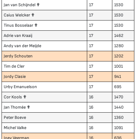
Jan van Schijndel ✟
17
1530
Caius Welcker ✟
17
1530
Tinus Bosselaar ✟
17
1530
Adrie van Kraaij
17
1462
Andy van der Meijde
17
1280
Jerdy Schouten
17
1202
Tim de Cler
17
1001
Jordy Clasie
17
941
Urby Emanuelson
17
695
Cor Kools ✟
16
1470
Jan Thomée ✟
16
1440
Peter Boeve
16
1360
Michel Valke
16
1091
Joey Veerman
16
636