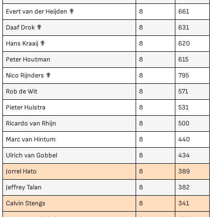
Evert van der Heijden ✟
8
661
Daaf Drok ✟
8
631
Hans Kraaij ✟
8
620
Peter Houtman
8
615
Nico Rijnders ✟
8
795
Rob de Wit
8
571
Pieter Huistra
8
531
Ricardo van Rhijn
8
500
Marc van Hintum
8
440
Ulrich van Gobbel
8
434
Jorrel Hato
8
389
Jeffrey Talan
8
382
Calvin Stengs
8
341