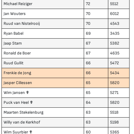
Michael Reiziger
72
5512
Jan Wouters
70
6012
Ruud van Nistelrooij
70
4543
Ryan Babel
69
3435
Jaap Stam
67
5382
Ronald de Boer
67
4635
Ruud Gullit
66
5472
Frenkie de Jong
66
5434
Jasper Cillessen
65
5820
Wim Jansen ✟
65
5271
Puck van Heel ✟
64
5820
Maarten Stekelenburg
63
5518
Willy van de Kerkhof
63
5198
Wim Suurbier ✟
60
5365