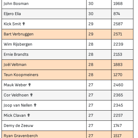
John Bosman
30
1968
Eljero Elia
30
874
Kick Smit ✟
29
2587
Bart Verbruggen
29
2571
Wim Rijsbergen
28
2239
Ernie Brandts
28
2153
Joël Veltman
28
1883
Teun Koopmeiners
28
1270
Mauk Weber ✟
27
2460
Cor Veldhoen ✟
27
2365
Joop van Nellen ✟
27
2345
Mick Clavan ✟
27
2257
Demy de Zeeuw
27
1747
Ryan Gravenberch
27
1517