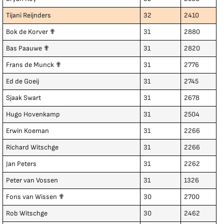
Tijani Reijnders
32
2410
Bok de Korver ✟
31
2880
Bas Paauwe ✟
31
2820
Frans de Munck ✟
31
2776
Ed de Goeij
31
2745
Sjaak Swart
31
2678
Hugo Hovenkamp
31
2504
Erwin Koeman
31
2266
Richard Witschge
31
2266
Jan Peters
31
2262
Peter van Vossen
31
1326
Fons van Wissen ✟
30
2700
Rob Witschge
30
2462