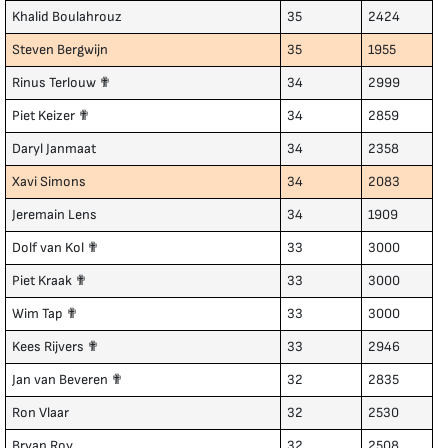
Khalid Boulahrouz
35
2424
Steven Bergwijn
35
1955
Rinus Terlouw ✟
34
2999
Piet Keizer ✟
34
2859
Daryl Janmaat
34
2358
Xavi Simons
34
2083
Jeremain Lens
34
1909
Dolf van Kol ✟
33
3000
Piet Kraak ✟
33
3000
Wim Tap ✟
33
3000
Kees Rijvers ✟
33
2946
Jan van Beveren ✟
32
2835
Ron Vlaar
32
2530
Bryan Roy
32
2508