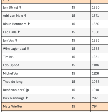
Jan Elfring ✟
15
1380
Adri van Male ✟
15
1371
Rinus Bennaars ✟
15
1350
Leo Halle ✟
15
1350
Jan Vos ✟
15
1335
Wim Lagendaal ✟
15
1285
Tim Krul
15
1251
Edo Ophof
15
1186
Michel Vorm
15
1126
Theo de Jong
15
1068
René van der Gijp
15
1010
Dick Nanninga ✟
15
797
Mats Wieffer
15
794