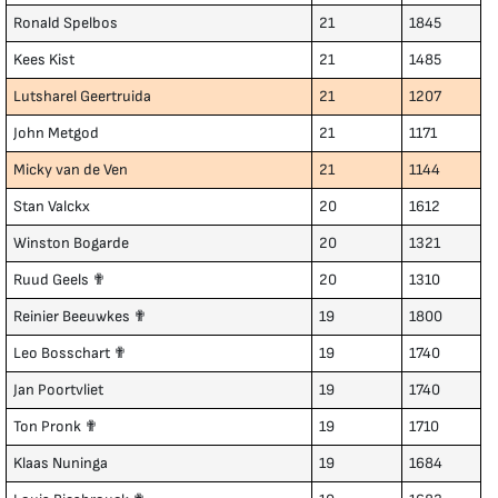
Ronald Spelbos
21
1845
Kees Kist
21
1485
Lutsharel Geertruida
21
1207
John Metgod
21
1171
Micky van de Ven
21
1144
Stan Valckx
20
1612
Winston Bogarde
20
1321
Ruud Geels ✟
20
1310
Reinier Beeuwkes ✟
19
1800
Leo Bosschart ✟
19
1740
Jan Poortvliet
19
1740
Ton Pronk ✟
19
1710
Klaas Nuninga
19
1684