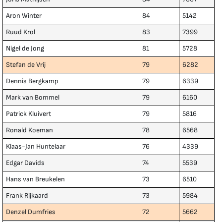
Aron Winter
84
5142
Ruud Krol
83
7399
Nigel de Jong
81
5728
Stefan de Vrij
79
6282
Dennis Bergkamp
79
6339
Mark van Bommel
79
6160
Patrick Kluivert
79
5816
Ronald Koeman
78
6568
Klaas-Jan Huntelaar
76
4339
Edgar Davids
74
5539
Hans van Breukelen
73
6510
Frank Rijkaard
73
5984
Denzel Dumfries
72
5662