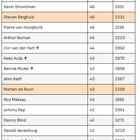
Kevin Strootman
46
3101
Steven Berghuis
46
2231
Pierre van Hooijdonk
46
1295
Arthur Numan
45
3220
Cor van der Hart ✟
44
3892
Kees Kuijs ✟
43
3870
Bennie Muller ✟
43
3858
Wim Kieft
43
2587
Marten de Roon
43
2258
Roy Makaay
43
1992
Johnny Rep
42
3361
Danny Blind
42
3271
Gerald Vanenburg
42
3226