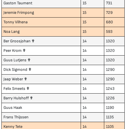
Gaston Taument
15
731
Jeremie Frimpong
15
729
Tonny Vilhena
15
680
Noa Lang
15
593
Ber Groosjohan ✟
14
1320
Peer Krom ✟
14
1320
Guus Lutjens ✟
14
1320
Dick Sigmond ✟
14
1290
Jaap Weber ✟
14
1290
Felix Smeets ✟
14
1243
Barry Hulshoff ✟
14
1226
Guus Haak
14
1190
Frans Thijssen
14
1135
Kenny Tete
14
1105