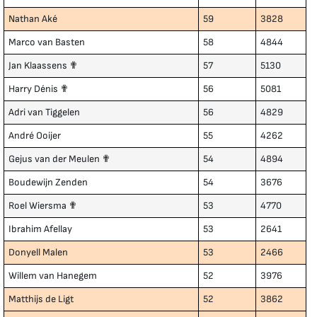
Nathan Aké
59
3828
Marco van Basten
58
4844
Jan Klaassens ✟
57
5130
Harry Dénis ✟
56
5081
Adri van Tiggelen
56
4829
André Ooijer
55
4262
Gejus van der Meulen ✟
54
4894
Boudewijn Zenden
54
3676
Roel Wiersma ✟
53
4770
Ibrahim Afellay
53
2641
Donyell Malen
53
2466
Willem van Hanegem
52
3976
Matthijs de Ligt
52
3862