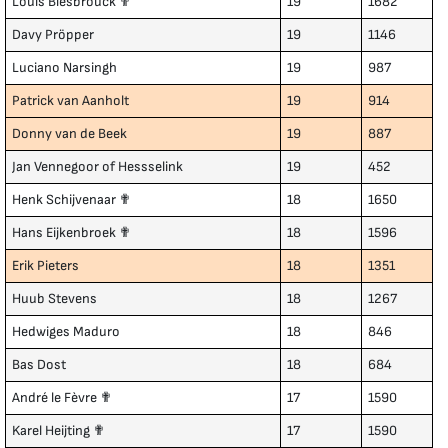
Louis Biesbrouck ✟
19
1682
Davy Pröpper
19
1146
Luciano Narsingh
19
987
Patrick van Aanholt
19
914
Donny van de Beek
19
887
Jan Vennegoor of Hessselink
19
452
Henk Schijvenaar ✟
18
1650
Hans Eijkenbroek ✟
18
1596
Erik Pieters
18
1351
Huub Stevens
18
1267
Hedwiges Maduro
18
846
Bas Dost
18
684
André le Fèvre ✟
17
1590
Karel Heijting ✟
17
1590