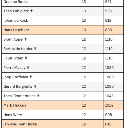
Graeme Rutjes
13
961
Theo Pahlplatz ✟
13
958
Johan de Kock
13
818
Hans Hateboer
13
803
Bram Appel ✟
12
1110
Bertus de Harder ✟
12
1110
Louis Otten ✟
12
1110
Pierre Massy ✟
12
1080
Joop Stoffelen ✟
12
1080
Gerard Bergholtz ✟
12
1080
Theo Timmermans ✟
12
1043
Mark Flekken
12
1014
Henk Wery
12
908
Jan-Paul van Hecke
12
812