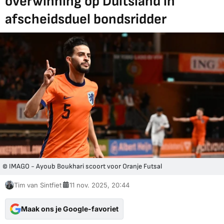
overwinning op Duitsland in
afscheidsduel bondsridder
© IMAGO - Ayoub Boukhari scoort voor Oranje Futsal
Tim van Sintfiet
11 nov. 2025, 20:44
Maak ons je Google-favoriet