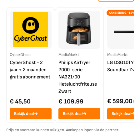
AANBIEDING -14%
CyberGhost
MediaMarkt
MediaMarkt
CyberGhost - 2
Philips Airfryer
LG DSG10TY
jaar + 2 maanden
2000-serie
Soundbar Zwar
gratis abonnement
NA321/00
Heteluchtfriteuse
Zwart
€ 599,00
€ 45,50
€ 109,99
€ 7
Bekijk deal
Bekijk deal
Bekijk deal
Prijs en voorraad kunnen wijzigen. Aankopen lopen via de partner.