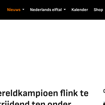
Nieuws
Nederlands elftal
Kalender
Shop
ereldkampioen flink te
trijdend ten onder