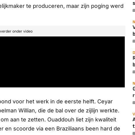
s
lijkmaker te produceren, maar zijn poging werd
N
t verder onder video
b
D
b
N
r
oond voor het werk in de eerste helft. Ceyar
elman Willian, die de bal over de zijlijn werkte.
V
A
m aan te zetten. Ouaddouh liet zijn kwaliteit
t
er en scoorde via een Braziliaans been hard de