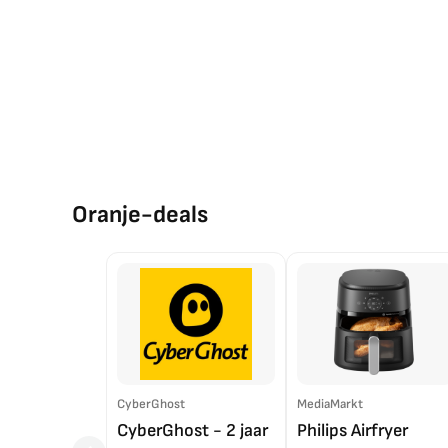
Oranje-deals
CyberGhost
MediaMarkt
CyberGhost - 2 jaar
Philips Airfryer