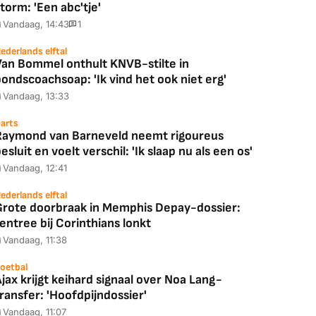
torm: 'Een abc'tje'
Vandaag, 14:43
1
ederlands elftal
Van Bommel onthult KNVB-stilte in
ondscoachsoap: 'Ik vind het ook niet erg'
Vandaag, 13:33
arts
Raymond van Barneveld neemt rigoureus
esluit en voelt verschil: 'Ik slaap nu als een os'
Vandaag, 12:41
ederlands elftal
Grote doorbraak in Memphis Depay-dossier:
entree bij Corinthians lonkt
Vandaag, 11:38
oetbal
jax krijgt keihard signaal over Noa Lang-
ransfer: 'Hoofdpijndossier'
Vandaag, 11:07