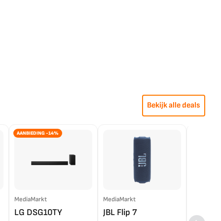
Bekijk alle deals
AANBIEDING -14%
MediaMarkt
MediaMarkt
EP.nl
LG DSG10TY
JBL Flip 7
LG OL