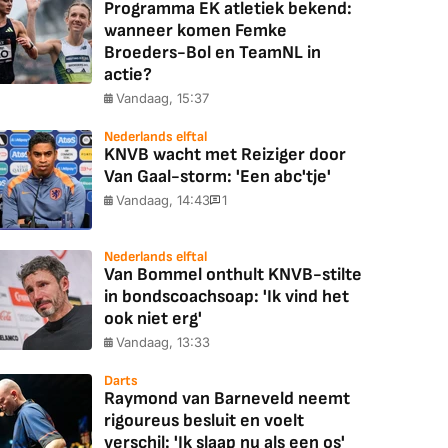
Programma EK atletiek bekend:
wanneer komen Femke
Broeders-Bol en TeamNL in
actie?
Vandaag, 15:37
Nederlands elftal
KNVB wacht met Reiziger door
Van Gaal-storm: 'Een abc'tje'
Vandaag, 14:43
1
Nederlands elftal
Van Bommel onthult KNVB-stilte
in bondscoachsoap: 'Ik vind het
ook niet erg'
Vandaag, 13:33
Darts
Raymond van Barneveld neemt
rigoureus besluit en voelt
verschil: 'Ik slaap nu als een os'