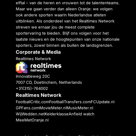
elftal – van de heren en vrouwen tot de talententeams.
Maar we gaan verder dan alleen Oranje: we volgen
ook andere sporten waarin Nederlandse atleten
uitblinken. Als onderdeel van het Realtimes Network
streven we ernaar jou de meest complete
sportervaring te bieden. Blijf ons volgen voor het
laatste nieuws en de hoogtepunten van onze nationale
sporters, zowel binnen als buiten de landsgrenzen.
Corporate & Media
Realtimes Network
Innovatieweg 20C
7007 CD, Doetinchem, Netherlands
+31(315)-764002
Realtimes Network
FootballCritic.com
FootballTransfers.com
FCUpdate.nl
GPFans.com
MovieMeter.nl
MusicMeter.nl
WijWedden.net
Kelderklasse
Anfield watch
MeeMetOranje.nl