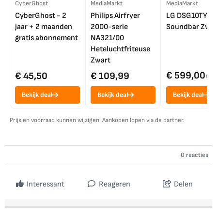
CyberGhost
MediaMarkt
MediaMarkt
CyberGhost - 2
Philips Airfryer
LG DSG10TY
jaar + 2 maanden
2000-serie
Soundbar Zwar
gratis abonnement
NA321/00
Heteluchtfriteuse
Zwart
€ 599,00
€ 45,50
€ 109,99
€ 7
Bekijk deal
Bekijk deal
Bekijk deal
Prijs en voorraad kunnen wijzigen. Aankopen lopen via de partner.
0 reacties
Interessant
Reageren
Delen