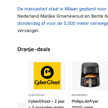
De massastart staat in Milaan gepland voor v
Nederland Marijke Groenewoud en Bente Ker
donderdag af voor de 5.000 meter vanwege
vervanger.
Oranje-deals
CyberGhost
MediaMarkt
CyberGhost - 2 jaar
Philips Airfryer
+ 2 maanden gratis
2000-serie