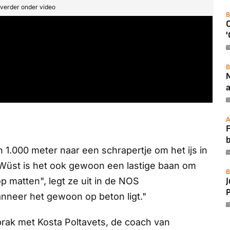
t verder onder video
B
'
B
a
A
F
n 1.000 meter naar een schrapertje om het ijs in
 Wüst is het ook gewoon een lastige baan om
B
p matten", legt ze uit in de
NOS
P
anneer het gewoon op beton ligt."
prak met Kosta Poltavets, de coach van