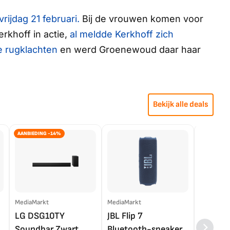
rijdag 21 februari.
Bij de vrouwen komen voor
khoff in actie,
al meldde Kerkhoff zich
 rugklachten
en werd Groenewoud daar haar
Bekijk alle deals
AANBIEDING -14%
MediaMarkt
MediaMarkt
EP.nl
LG DSG10TY
JBL Flip 7
LG OL
Soundbar Zwart
Bluetooth-speaker
4K TV (