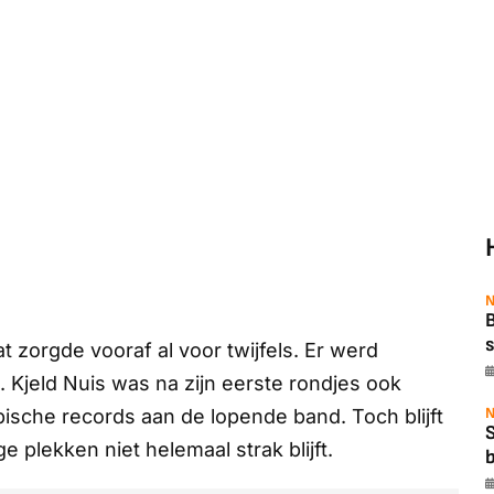
N
B
s
at zorgde vooraf al voor twijfels. Er werd
. Kjeld Nuis was na zijn eerste rondjes ook
N
ische records aan de lopende band. Toch blijft
e plekken niet helemaal strak blijft.
b