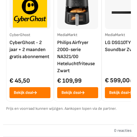
CyberGhost
MediaMarkt
MediaMarkt
CyberGhost - 2
Philips Airfryer
LG DSG10TY
jaar + 2 maanden
2000-serie
Soundbar Zwar
gratis abonnement
NA321/00
Heteluchtfriteuse
Zwart
€ 599,00
€ 45,50
€ 109,99
€ 7
Bekijk deal
Bekijk deal
Bekijk deal
Prijs en voorraad kunnen wijzigen. Aankopen lopen via de partner.
0 reacties