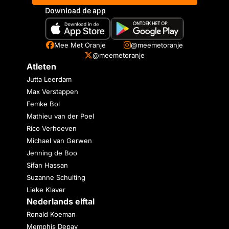
Download de app
Mee Met Oranje
@meemetoranje
@meemetoranje
Atleten
Jutta Leerdam
Max Verstappen
Femke Bol
Mathieu van der Poel
Rico Verhoeven
Michael van Gerwen
Jenning de Boo
Sifan Hassan
Suzanne Schulting
Lieke Klaver
Nederlands elftal
Ronald Koeman
Memphis Depay