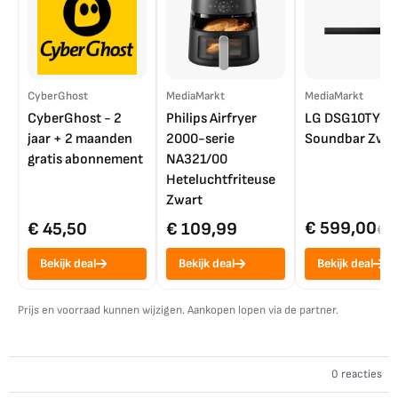
CyberGhost
MediaMarkt
MediaMarkt
CyberGhost - 2
Philips Airfryer
LG DSG10TY
jaar + 2 maanden
2000-serie
Soundbar Zwar
gratis abonnement
NA321/00
Heteluchtfriteuse
Zwart
€ 599,00
€ 45,50
€ 109,99
€ 7
Bekijk deal
Bekijk deal
Bekijk deal
Prijs en voorraad kunnen wijzigen. Aankopen lopen via de partner.
0 reacties