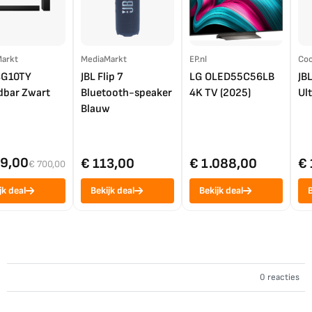
arkt
MediaMarkt
EP.nl
Coo
SG10TY
JBL Flip 7
LG OLED55C56LB
JB
bar Zwart
Bluetooth-speaker
4K TV (2025)
Ul
Blauw
99,00
€ 113,00
€ 1.088,00
€ 
€ 700,00
jk deal
Bekijk deal
Bekijk deal
B
0 reacties