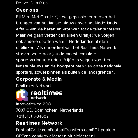
Denzel Dumfries
Over ons
Bij Mee Met Oranje zijn we gepassioneerd over het
brengen van het laatste nieuws over het Nederlands
elftal – van de heren en vrouwen tot de talententeams.
Maar we gaan verder dan alleen Oranje: we volgen
ook andere sporten waarin Nederlandse atleten
uitblinken. Als onderdeel van het Realtimes Network
streven we ernaar jou de meest complete
sportervaring te bieden. Blijf ons volgen voor het
laatste nieuws en de hoogtepunten van onze nationale
sporters, zowel binnen als buiten de landsgrenzen.
Corporate & Media
Realtimes Network
Innovatieweg 20C
7007 CD, Doetinchem, Netherlands
+31(315)-764002
Realtimes Network
FootballCritic.com
FootballTransfers.com
FCUpdate.nl
GPFans.com
MovieMeter.nl
MusicMeter.nl