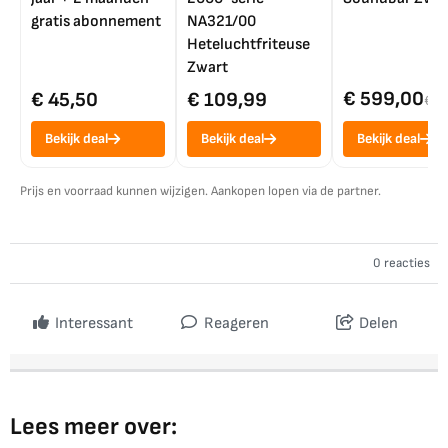
gratis abonnement
NA321/00
Heteluchtfriteuse
Zwart
€ 599,00
€ 45,50
€ 109,99
€ 7
Bekijk deal
Bekijk deal
Bekijk deal
Prijs en voorraad kunnen wijzigen. Aankopen lopen via de partner.
0 reacties
Interessant
Reageren
Delen
Lees meer over: