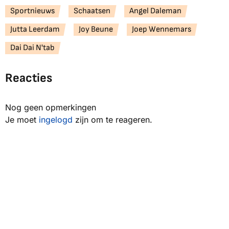
Sportnieuws
Schaatsen
Angel Daleman
Jutta Leerdam
Joy Beune
Joep Wennemars
Dai Dai N'tab
Reacties
Nog geen opmerkingen
Je moet
ingelogd
zijn om te reageren.