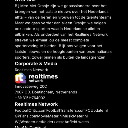
Bij Mee Met Oranje zijn we gepassioneerd over het
brengen van het laatste nieuws over het Nederlands
elftal – van de heren en vrouwen tot de talententeams.
Maar we gaan verder dan alleen Oranje: we volgen
ook andere sporten waarin Nederlandse atleten
uitblinken. Als onderdeel van het Realtimes Network
streven we ernaar jou de meest complete
sportervaring te bieden. Blijf ons volgen voor het
laatste nieuws en de hoogtepunten van onze nationale
sporters, zowel binnen als buiten de landsgrenzen.
Corporate & Media
Realtimes Network
Innovatieweg 20C
7007 CD, Doetinchem, Netherlands
+31(315)-764002
Realtimes Network
FootballCritic.com
FootballTransfers.com
FCUpdate.nl
GPFans.com
MovieMeter.nl
MusicMeter.nl
WijWedden.net
Kelderklasse
Anfield watch
MeeMetOranje.nl