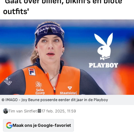
'Gaat over billen, bikini’s en blote
outfits'
© IMAGO - Joy Beune poseerde eerder dit jaar in de Playboy
Tim van Sintfiet
17 feb. 2025, 11:59
Maak ons je Google-favoriet