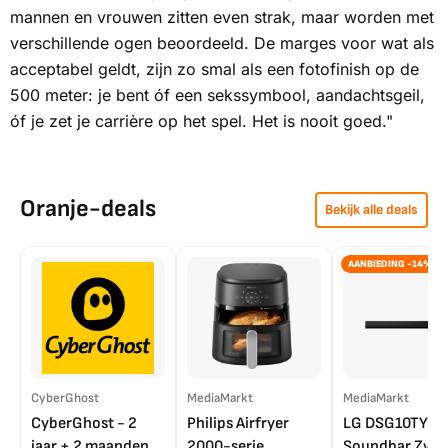
mannen en vrouwen zitten even strak, maar worden met
verschillende ogen beoordeeld. De marges voor wat als
acceptabel geldt, zijn zo smal als een fotofinish op de
500 meter: je bent óf een sekssymbool, aandachtsgeil,
óf je zet je carrière op het spel. Het is nooit goed."
Oranje-deals
Bekijk alle deals
AANBIEDING -14%
CyberGhost
MediaMarkt
MediaMarkt
CyberGhost - 2
Philips Airfryer
LG DSG10TY
jaar + 2 maanden
2000-serie
Soundbar Zwar