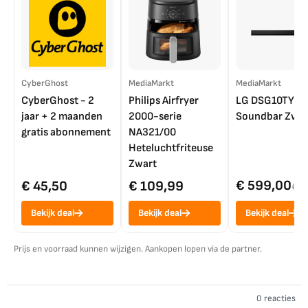
CyberGhost
MediaMarkt
MediaMarkt
CyberGhost - 2
Philips Airfryer
LG DSG10TY
jaar + 2 maanden
2000-serie
Soundbar Zwar
gratis abonnement
NA321/00
Heteluchtfriteuse
Zwart
€ 599,00
€ 45,50
€ 109,99
€ 7
Bekijk deal
Bekijk deal
Bekijk deal
Prijs en voorraad kunnen wijzigen. Aankopen lopen via de partner.
0 reacties