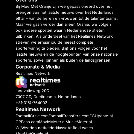
Bij Mee Met Oranje zijn we gepassioneerd over het
brengen van het laatste nieuws over het Nederlands
elftal – van de heren en vrouwen tot de talententeams.
Maar we gaan verder dan alleen Oranje: we volgen
ook andere sporten waarin Nederlandse atleten
uitblinken. Als onderdeel van het Realtimes Network
streven we ernaar jou de meest complete
sportervaring te bieden. Blijf ons volgen voor het
laatste nieuws en de hoogtepunten van onze nationale
sporters, zowel binnen als buiten de landsgrenzen.
Corporate & Media
Realtimes Network
Innovatieweg 20C
7007 CD, Doetinchem, Netherlands
+31(315)-764002
Realtimes Network
FootballCritic.com
FootballTransfers.com
FCUpdate.nl
GPFans.com
MovieMeter.nl
MusicMeter.nl
WijWedden.net
Kelderklasse
Anfield watch
MeeMetOranje.nl