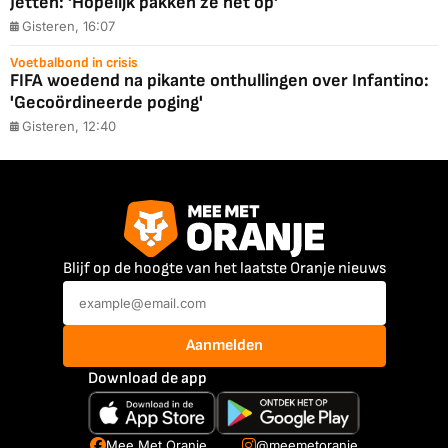
Jetten: 'Hopelijk pakken ze het op'
Gisteren, 16:07
Voetbalbond in crisis
FIFA woedend na pikante onthullingen over Infantino:
'Gecoördineerde poging'
Gisteren, 12:40
Blijf op de hoogte van het laatste Oranje nieuws
Aanmelden
Download de app
Mee Met Oranje
@meemetoranje