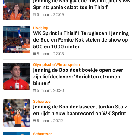
Jenning de Boo gaat de mist in tijdens WK
Sprint: paniek slaat toe in Thialf
5 maart, 22:09
Liveblog
WK Sprint in Thialf I Teruglezen I Jenning
de Boo en Femke Kok stelen de show op
500 en 1000 meter
5 maart, 22:08
Olympische Winterspelen
Jenning de Boo doet boekje open over
zijn liefdesleven: 'Berichten stromen
binnen'
5 maart, 20:30
Schaatsen
Jenning de Boo declasseert Jordan Stolz
en rijdt nieuw baanrecord op WK Sprint
5 maart, 20:12
Schaatsen