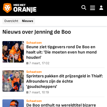
Overzicht
Nieuws
Nieuws over Jenning de Boo
Schaatsen
Beune ziet tipgevers rond De Boo en
haalt uit: 'Die moeten even hun mond
houden'
7 maart, 17:02
Schaatsen
Sprinters pakken dít prijzengeld in Thialf:
Allrounders zijn de échte
'goudscheppers'
7 maart, 10:19
Schaatsen
De Boo onthult na wereldtitel bizarre